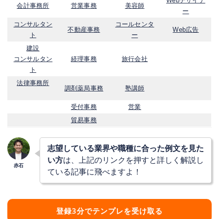
Webデザイナ
会計事務所
営業事務
美容師
ー
コンサルタン
コールセンタ
不動産事務
Web広告
ト
ー
建設
コンサルタン
経理事務
旅行会社
ト
法律事務所
調剤薬局事務
塾講師
受付事務
営業
貿易事務
志望している業界や職種に合った例文を見た
い方
は、上記のリンクを押すと詳しく解説し
ている記事に飛べますよ！
登録3分でテンプレを受け取る