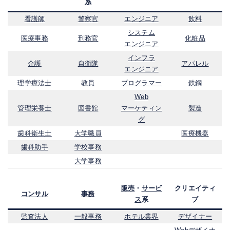
系
看護師
警察官
エンジニア
飲料
システム
医療事務
刑務官
化粧品
エンジニア
インフラ
介護
自衛隊
アパレル
エンジニア
理学療法士
教員
プログラマー
鉄鋼
Web
管理栄養士
図書館
マーケティン
製造
グ
歯科衛生士
大学職員
医療機器
歯科助手
学校事務
大学事務
販売
・
サービ
クリエイティ
コンサル
事務
ス
系
ブ
監査法人
一般事務
ホテル業界
デザイナー