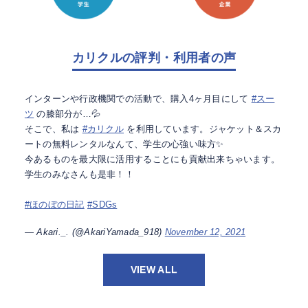
カリクルの評判・利用者の声
インターンや行政機関での活動で、購入4ヶ月目にして
#スー
ツ
の膝部分が…💦
そこで、私は
#カリクル
を利用しています。ジャケット＆スカ
ートの無料レンタルなんて、学生の心強い味方✨
今あるものを最大限に活用することにも貢献出来ちゃいます。
学生のみなさんも是非！！
#ほのぼの日記
#SDGs
— Akari._. (@AkariYamada_918)
November 12, 2021
VIEW ALL