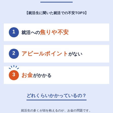
【就活生に聞いた就活での不安TOP3】
1
焦りや不安
就活への
2
アピールポイント
がない
3
お金
が
かかる
どれくらいかかっているの？
就活生の多くが頭を抱えるのが、お金の問題です。