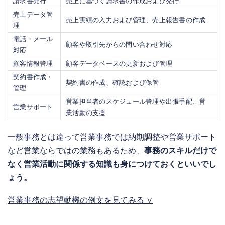
請求書発行
売上に基づく請求書の作成および発行
売上データ管
売上実績の入力および管理、売上報告書の作成
理
電話・メール
顧客や取引先からの問い合わせ対応
対応
顧客情報管理
顧客データベースの更新および管理
契約書作成・
契約書の作成、確認および保管
管理
営業担当者のスケジュール管理や出張手配、営
営業サポート
業活動の支援
一般事務とは違って営業事務では納期調整や営業サポート
など営業ならではの業務もあるため、
事務のスキルだけで
なく営業活動に関係する知識も身につけておくといいでし
ょう。
営業事務の志望動機の例文を見てみる ∨