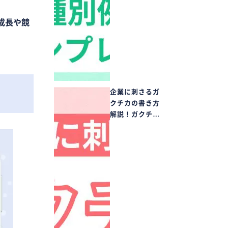
成長や競
企業に刺さるガ
クチカの書き方
解説！ガクチ…