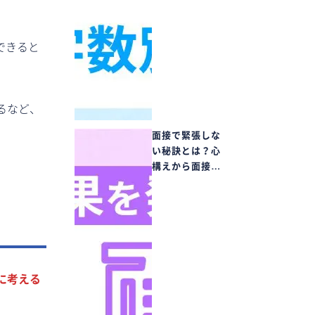
できると
るなど、
面接で緊張しな
い秘訣とは？心
構えから面接…
に考える