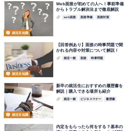
Web面接が初めての人へ！事前準備
からトラブル解決法まで徹底解説
web面接
面接準備
面接対策
就活豆知識
【回答例あり】面接の時事問題で聞
かれる内容や対策について解説！
就活一般
面接
時事問題
就活豆知識
新卒の就活生におすすめの履歴書を
解説｜購入できる場所も紹介
就活一般
ビジネスマナー
履歴書
就活豆知識
内定をもらったら何をする？基本の