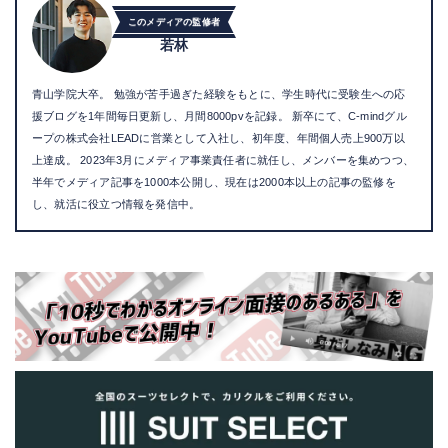
このメディアの監修者
若林
青山学院大卒。 勉強が苦手過ぎた経験をもとに、学生時代に受験生への応
援ブログを1年間毎日更新し、月間8000pvを記録。 新卒にて、C-mindグル
ープの株式会社LEADに営業として入社し、初年度、年間個人売上900万以
上達成。 2023年3月にメディア事業責任者に就任し、メンバーを集めつつ、
半年でメディア記事を1000本公開し、現在は2000本以上の記事の監修を
し、就活に役立つ情報を発信中。