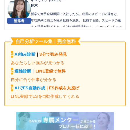
鈴木
新卒で大手金融機関に入社したが、成長のスピードの遅さと、
年功序列に懸念を抱き転職を決意。 転職する際、スピードの速
さと裁量が持てるという2軸で転職活動をし、シーマインドキャ
リアに入社。 入社後、キャリアアドバイザーとして年間１００
０人以上の学生の就活相談をし、実績No.1を獲得。
自己分析ツール集｜完全無料
1
AI強み診断
｜
3分で強み発見
あなたらしい強みが見つかる
2
適性診断
｜
LINE登録で無料
自分に合う仕事が分かる
3
AIでES自動作成
｜
ES作成を丸投げ
LINE登録でESを自動作成してくれる