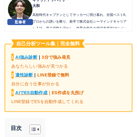
大和
高校時代キャプテンとしてサッカーに明け暮れ、全国ベスト8。
プロからの誘いを断り、新卒で株式会社シーマインドキャリア
へ入社。過去経験を活かし、体育会学生の就活支援並びにメン
ターとして活躍中。
自己分析ツール集｜完全無料
1
AI強み診断
｜
3分で強み発見
あなたらしい強みが見つかる
2
適性診断
｜
LINE登録で無料
自分に合う仕事が分かる
3
AIでES自動作成
｜
ES作成を丸投げ
LINE登録でESを自動作成してくれる
目次