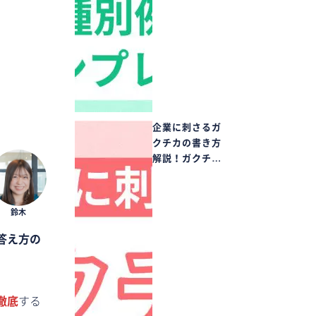
企業に刺さるガ
クチカの書き方
解説！ガクチ…
答え方の
徹底
する