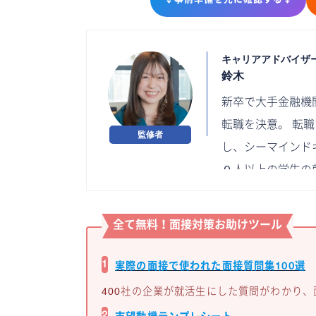
キャリアアドバイザ
鈴木
新卒で大手金融機
転職を決意。 転
し、シーマインド
０人以上の学生の就
全て無料！面接対策お助け
ツール
1
実際の面接で使われた
面接質問集100選
400社の企業が就活生にした質問がわかり
2