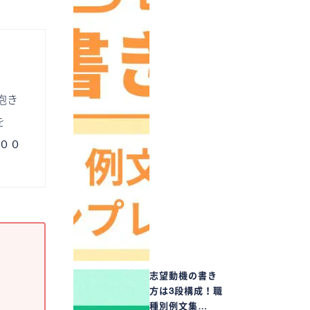
抱き
を
００
志望動機の書き
方は3段構成！職
種別例文集…