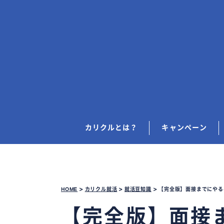
カリクルとは？
キャンペーン
HOME
>
カリクル就活
>
就活豆知識
>
【完全版】面接までにやる
【完全版】面接