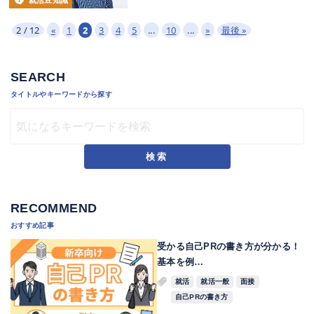
就活豆知識
2 / 12
«
1
2
3
4
5
...
10
...
»
最後 »
SEARCH
タイトルやキーワードから探す
検索
RECOMMEND
おすすめ記事
受かる自己PRの書き方が分かる！
基本を例…
就活
就活一般
面接
自己PRの書き方