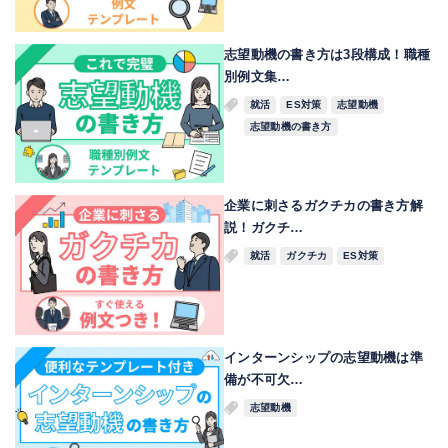
志望動機の書き方は3段構成！職種
別例文集…
就活
ES対策
志望動機
志望動機の書き方
企業に刺さるガクチカの書き方解
説！ガクチ…
就活
ガクチカ
ES対策
インターンシップの志望動機は準
備が不可欠…
志望動機