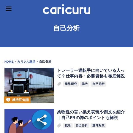
自己分析
HOME
>
カリクル就活
>
自己分析
トレーラー運転手に向いている人っ
て？仕事内容・必要資格も徹底解説
業界研究
就活
自己分析
就活豆知識
柔軟性の言い換え表現や例文を紹介
｜自己PRの際のポイントも解説
就活
自己分析
選考対策