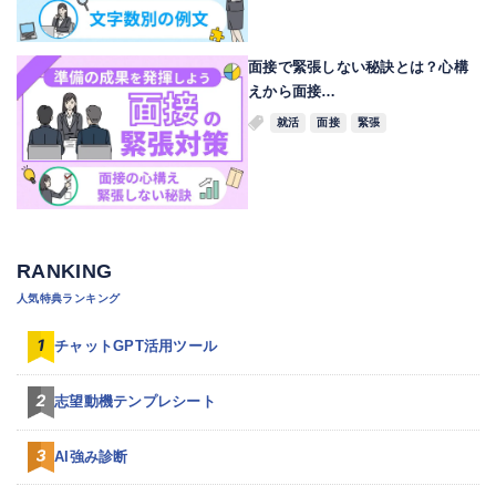
面接で緊張しない秘訣とは？心構
えから面接…
就活
面接
緊張
RANKING
人気特典ランキング
チャットGPT活用ツール
志望動機テンプレシート
AI強み診断