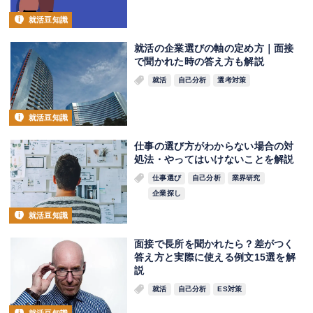
就活豆知識
就活の企業選びの軸の定め方｜面接
で聞かれた時の答え方も解説
就活
自己分析
選考対策
就活豆知識
仕事の選び方がわからない場合の対
処法・やってはいけないことを解説
仕事選び
自己分析
業界研究
企業探し
就活豆知識
面接で長所を聞かれたら？差がつく
答え方と実際に使える例文15選を解
説
就活
自己分析
ES対策