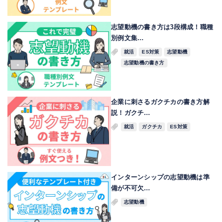
志望動機の書き方は3段構成！職種
別例文集…
就活
ES対策
志望動機
志望動機の書き方
企業に刺さるガクチカの書き方解
説！ガクチ…
就活
ガクチカ
ES対策
インターンシップの志望動機は準
備が不可欠…
志望動機