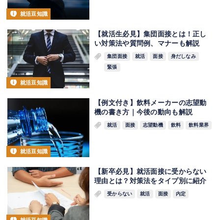
就活豆知識
【就活生必見】集団面接とは！正し
い対策法や質問例、マナーも解説
集団面接
就活
面接
身だしなみ
緊張
就活豆知識
【例文付き】飲料メーカーの志望動
機の書き方｜今後の動向も解説
就活
面接
志望動機
飲料
飲料業界
就活豆知識
【新卒必見】就活面接に受からない
理由とは？対策法をタイプ別に紹介
受からない
就活
面接
内定