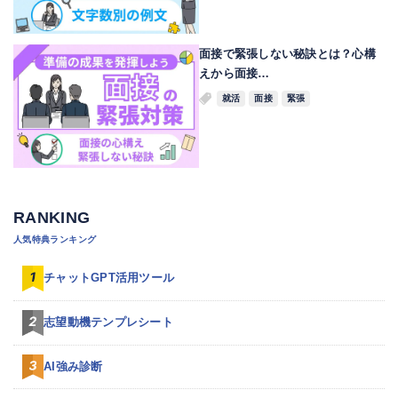
面接で緊張しない秘訣とは？心構
えから面接…
就活
面接
緊張
RANKING
人気特典ランキング
チャットGPT活用ツール
志望動機テンプレシート
AI強み診断