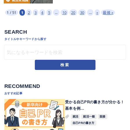
就活豆知識
1 / 51
1
2
3
4
5
...
10
20
30
...
»
最後 »
SEARCH
タイトルやキーワードから探す
検索
RECOMMEND
おすすめ記事
受かる自己PRの書き方が分かる！
基本を例…
就活
就活一般
面接
自己PRの書き方