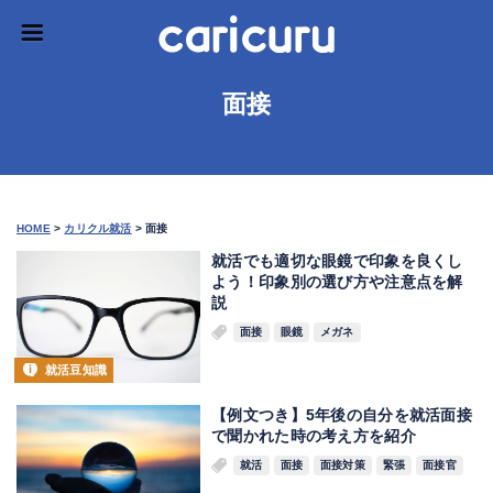
面接
HOME
>
カリクル就活
>
面接
就活でも適切な眼鏡で印象を良くし
よう！印象別の選び方や注意点を解
説
面接
眼鏡
メガネ
就活豆知識
【例文つき】5年後の自分を就活面接
で聞かれた時の考え方を紹介
就活
面接
面接対策
緊張
面接官