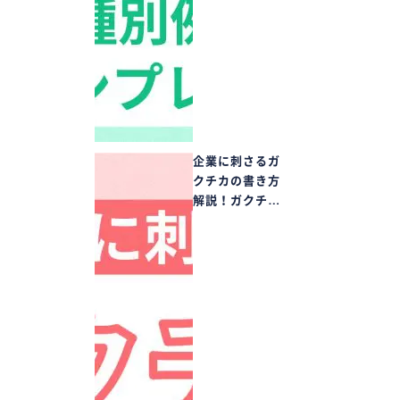
企業に刺さるガ
クチカの書き方
解説！ガクチ…