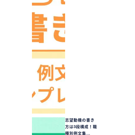
志望動機の書き
方は3段構成！職
種別例文集…