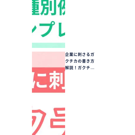
企業に刺さるガ
クチカの書き方
解説！ガクチ…