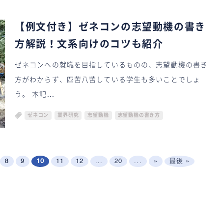
【例文付き】ゼネコンの志望動機の書き
方解説！文系向けのコツも紹介
ゼネコンへの就職を目指しているものの、志望動機の書き
方がわからず、四苦八苦している学生も多いことでしょ
う。 本記...
ゼネコン
業界研究
志望動機
志望動機の書き方
8
9
10
11
12
...
20
...
»
最後 »