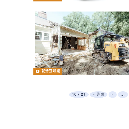
就活豆知識
10 / 21
« 先頭
«
...