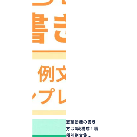
志望動機の書き
方は3段構成！職
種別例文集…