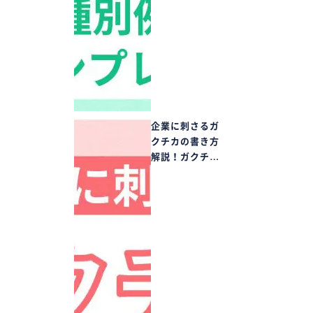
企業に刺さるガ
クチカの書き方
解説！ガクチ…