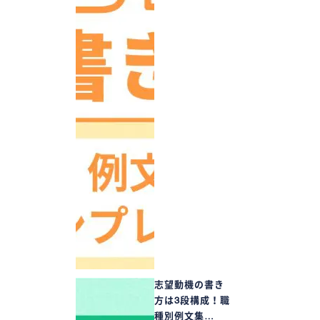
志望動機の書き
方は3段構成！職
種別例文集…