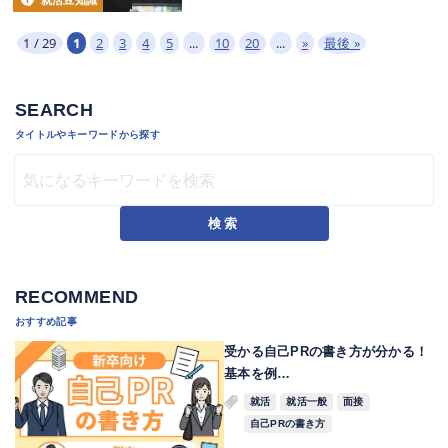
就活豆知識
1 / 29
1
2
3
4
5
...
10
20
...
»
最後 »
SEARCH
タイトルやキーワードから探す
検索
RECOMMEND
おすすめ記事
受かる自己PRの書き方が分かる！
基本を例…
就活
就活一般
面接
自己PRの書き方