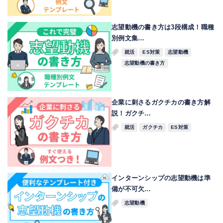
志望動機の書き方は3段構成！職種
別例文集…
就活
ES対策
志望動機
志望動機の書き方
企業に刺さるガクチカの書き方解
説！ガクチ…
就活
ガクチカ
ES対策
インターンシップの志望動機は準
備が不可欠…
志望動機