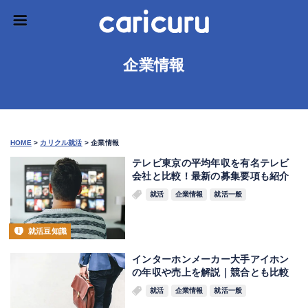
企業情報
HOME
>
カリクル就活
>
企業情報
テレビ東京の平均年収を有名テレビ
会社と比較！最新の募集要項も紹介
就活
企業情報
就活一般
就活豆知識
インターホンメーカー大手アイホン
の年収や売上を解説｜競合とも比較
就活
企業情報
就活一般