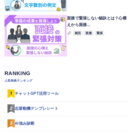
面接で緊張しない秘訣とは？心構
えから面接…
就活
面接
緊張
RANKING
人気特典ランキング
チャットGPT活用ツール
志望動機テンプレシート
AI強み診断