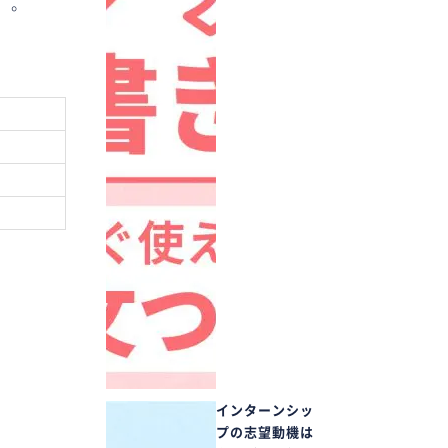
）。
。
インターンシッ
プの志望動機は