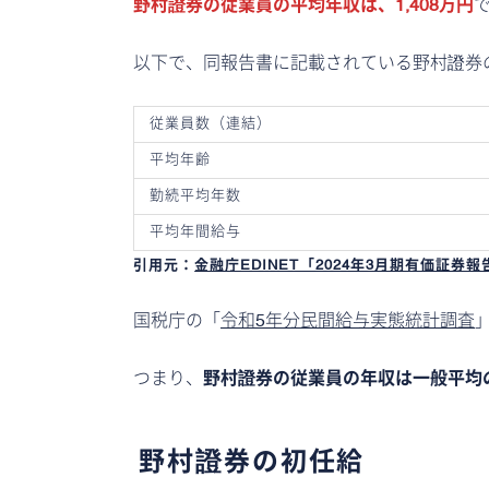
野村證券の従業員の平均年収は、1,408万円
以下で、同報告書に記載されている野村證券
従業員数（連結）
平均年齢
勤続平均年数
平均年間給与
引用元：
金融庁EDINET「2024年3月期有価証券
国税庁の「
令和5年分民間給与実態統計調査
つまり、
野村證券の従業員の年収は一般平均
野村證券の初任給