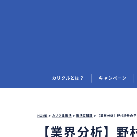
カリクルとは？
キャンペーン
HOME
>
カリクル就活
>
就活豆知識
>
【業界分析】野村證券の平
【業界分析】野