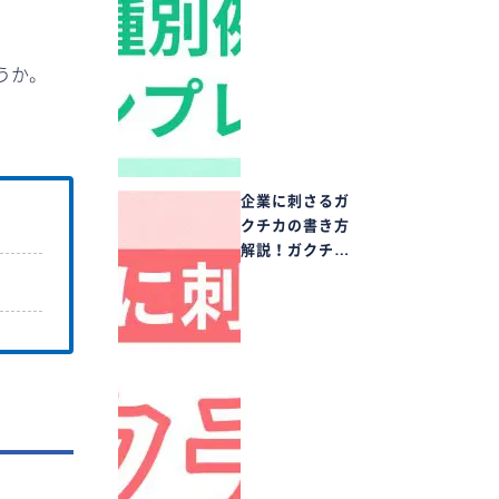
うか。
企業に刺さるガ
クチカの書き方
解説！ガクチ…