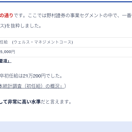
下の通り
です。ここでは野村證券の事業セグメントの中で、一番
ス)を抜粋しました。
任給 (ウェルス・マネジメントコース)
65,000円
要項」
卒初任給は21万200円でした。
本統計調査（初任給）の概況」
）
して非常に高い水準
だと言えます。