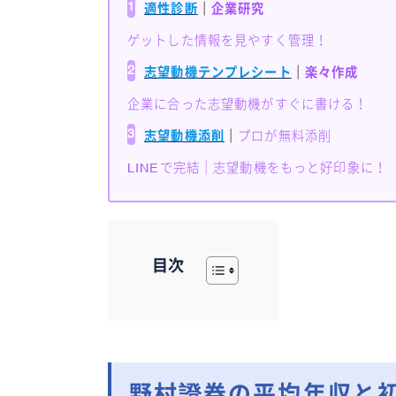
1
適性診断
｜
企業研究
ゲットした情報を見やすく管理！
2
志望動機テンプレシート
｜
楽々作成
企業に合った志望動機がすぐに書ける！
3
志望動機添削
｜
プロが無料添削
LINEで完結｜志望動機をもっと好印象に！
目次
野村證券の平均年収と