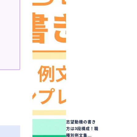
志望動機の書き
方は3段構成！職
種別例文集…