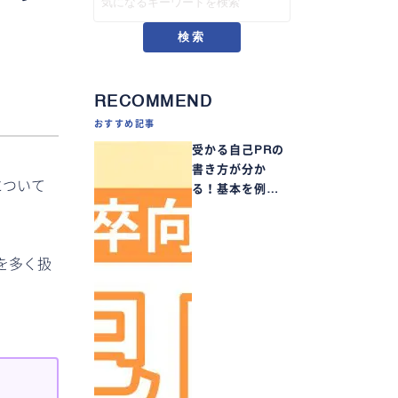
検索
RECOMMEND
おすすめ記事
受かる自己PRの
書き方が分か
について
る！基本を例…
を多く扱