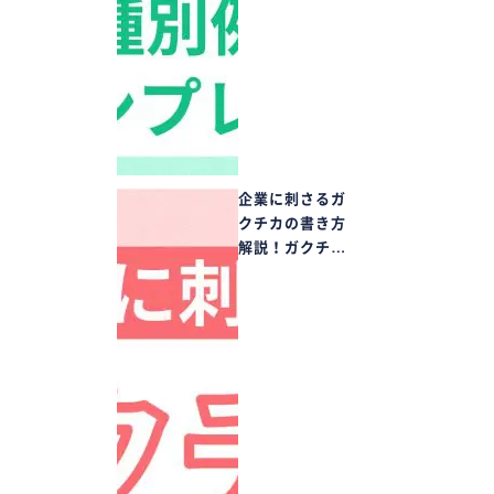
企業に刺さるガ
クチカの書き方
解説！ガクチ…