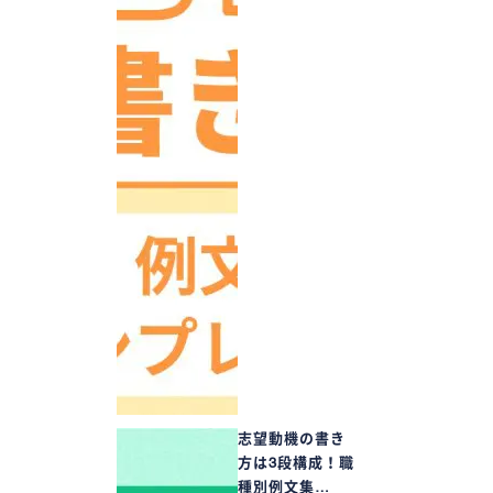
志望動機の書き
方は3段構成！職
種別例文集…