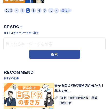
就活豆知識
2 / 8
«
1
2
3
4
5
...
»
最後 »
SEARCH
タイトルやキーワードから探す
検索
RECOMMEND
おすすめ記事
受かる自己PRの書き方が分かる！
基本を例…
面接
自己PRの書き方
就活
就活一般