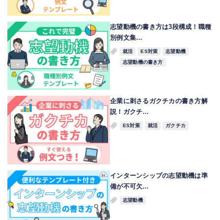
志望動機の書き方は3段構成！職種
別例文集…
就活
ES対策
志望動機
志望動機の書き方
企業に刺さるガクチカの書き方解
説！ガクチ…
ES対策
就活
ガクチカ
インターンシップの志望動機は準
備が不可欠…
志望動機