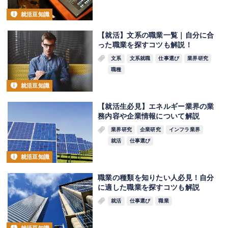
就活豆知識
【就活】文系の職業一覧｜自分に合
った職業を探すコツも解説！
文系
文系就職
仕事選び
業界研究
職種
就活豆知識
【就活生必見】エネルギー業界の業
務内容や企業情報について解説
業界研究
企業研究
インフラ業界
就活
仕事選び
就活豆知識
職業の種類を知りたい人必見！自分
に適した職業を探すコツも解説
就活
仕事選び
職業