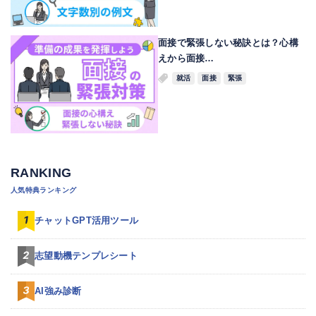
面接で緊張しない秘訣とは？心構
えから面接…
就活
面接
緊張
RANKING
人気特典ランキング
チャットGPT活用ツール
志望動機テンプレシート
AI強み診断