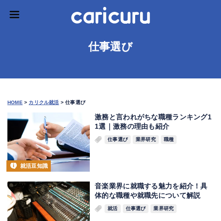
仕事選び
HOME
>
カリクル就活
>
仕事選び
激務と言われがちな職種ランキング1
1選｜激務の理由も紹介
仕事選び
業界研究
職種
就活豆知識
音楽業界に就職する魅力を紹介！具
体的な職種や就職先について解説
就活
仕事選び
業界研究