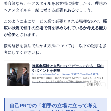
美容師なら、ヘアスタイルをお客様に提案したり、理想の
ヘアスタイルを一緒に考える必要もあるでしょう。
このように主にサービス業で必要とされる職種なので、
幅
広い状況で相手の立場で何を求められているか考える能力
が必要
とされます。
接客経験を就活で活かす方法については、以下の記事を参
考にしてくださいね。
接客業経験は自己PRでアピールになる！理由
やポイントを解説
https://caricuru.jp/recruitment/15228/?media=15228
接客業で得た経験は、自己PRで紹介するとアピールポイントになりま
す。しかし、どのように紹介すれば印象に残るかわからず、困ってし
記事を読む
まう方もいるでしょう。本記事では、接客業経験者に対して面接官が
期待すること・接客業の経験を活かせる仕事・紹介する際のコツ・自
己PRで意識するとよい構成や例文について解説します。接客業経験を
自己PRでアピールするのは有効！接客業の経験を自己PRで紹介すれ
ば、営業職などでも活躍できることを印象付けられます。接客はビジ
ネスの基本として必要なスキルなので、さまざまな仕事で活かせる強
自己PRでの「
相手の立場に立って考え
み...