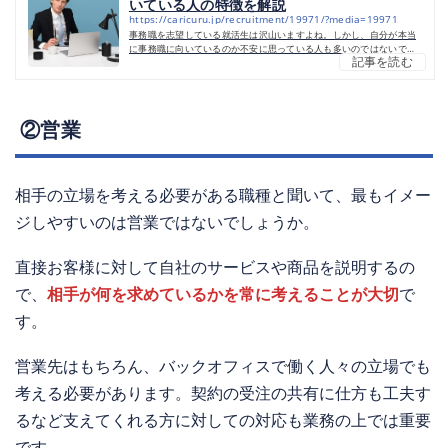
いている人の特徴を解説
https://caricuru.jp/recruitment/19971/?media=19971
事務職を志望している就活生は沢山いますよね。しかし、自分が本当
に事務職に向いているのか不安に思っている人も多いのではないでし
記事を読む
ょうか。本記事では、事務職の仕事内容や必要な能力、向いている人
の特徴について詳しく解説します。ぜひ参考にしてください。事務職
とは事務作業を通して社員をサポートする仕事事務職は、資料作成、
備品管理、電話対応、データ入力など、事務作業全般を担い、他の社
員をサポートする職種です。事務職には一般事務、経理事務、人事・
②営業
労務事務、総務事務、営業事務、法務事務、貿易事務、医療事務な
ど...
相手の立場を考える必要がある職種と聞いて、最もイメー
ジしやすいのは営業ではないでしょうか。
直接お客様に対して自社のサービスや商品を説明するの
で、
相手が何を求めているかを常に考えることが大切
で
す。
営業先はもちろん、バックオフィスで働く人々の立場でも
考える必要があります。契約の受注の共有に仕方も工夫す
るなど支えてくれる方に対しての対応も業務の上では重要
です。