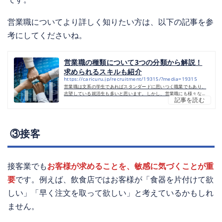
営業職についてより詳しく知りたい方は、以下の記事を参
考にしてくださいね。
営業職の種類について3つの分類から解説！
求められるスキルも紹介
https://caricuru.jp/recruitment/19315/?media=19315
営業職は文系の学生であればスタンダードに思いつく職業でもあり、
志望している就活生も多いと思います。しかし、営業職にも様々な種
記事を読む
類があることは知っていますか？本記事では、営業職の種類別に仕事
内容や特徴を解説します。営業職に求められるスキルについても解説
しているので、ぜひ最後までお読みください。そもそも営業職とは営
業職は、企業の商品やサービスを顧客に提案し、販売を促進する仕事
です。営業職は、顧客のニーズを理解し、それに応じた最適な解決策
③接客
を提供することが求められます。営業職の最も大きな魅力は、直接
顧...
接客業でも
お客様が求めることを、敏感に気づくことが重
要
です。例えば、飲食店ではお客様が「食器を片付けて欲
しい」「早く注文を取って欲しい」と考えているかもしれ
ません。