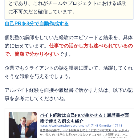
とであり、これがチームやプロジェクトにおける成功
に不可欠だと確信しています。
自己PRを3分で自動作成する
個別塾の講師をしていた経験のエピソードと結果を、具体
的に伝えています。
仕事での活かし方も述べられているの
で、簡潔で分かりやすい
です。
企業でもクライアントの話を親身に聞いて、活躍してくれ
そうな印象を与えるでしょう。
アルバイト経験を面接や履歴書で活かす方法は、以下の記
事を参考にしてくださいね。
バイト経験は自己PRで生かせる！履歴書や面
接で使える例文も紹介
https://caricuru.jp/recruitment/17148/?media=17148
履歴書や面接で、バイト経験をどのように自己PRに取り入れればいい
か、悩んでいる学生も多いのではないでしょうか。本記事では、バイ