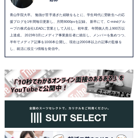
青山学院大卒。 勉強が苦手過ぎた経験をもとに、学生時代に受験生への応
援ブログを1年間毎日更新し、月間8000pvを記録。 新卒にて、C-mindグル
ープの株式会社LEADに営業として入社し、初年度、年間個人売上900万以
上達成。 2023年3月にメディア事業責任者に就任し、メンバーを集めつつ、
半年でメディア記事を1000本公開し、現在は2000本以上の記事の監修を
し、就活に役立つ情報を発信中。