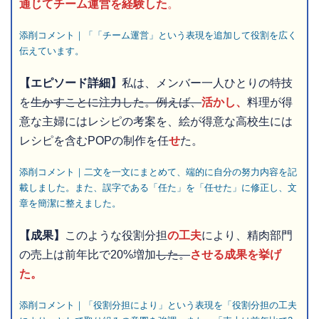
通じてチーム運営を経験した
。
添削コメント｜「「チーム運営」という表現を追加して役割を広く
伝えています。
【エピソード詳細】
私は、メンバー一人ひとりの特技
を
生かすことに注力した。例えば、
活かし、
料理が得
意な主婦にはレシピの考案を、絵が得意な高校生には
レシピを含むPOPの制作を任
せ
た。
添削コメント｜二文を一文にまとめて、端的に自分の努力内容を記
載しました。また、誤字である「任た」を「任せた」に修正し、文
章を簡潔に整えました。
【成果】
このような役割分担
の工夫
により、精肉部門
の売上は前年比で20%増加
した。
させる成果を挙げ
た。
添削コメント｜「役割分担により」という表現を「役割分担の工夫