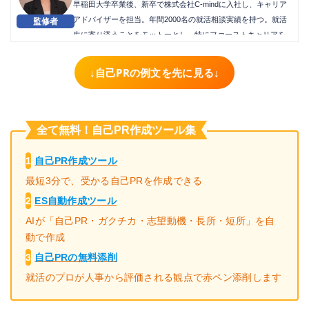
早稲田大学卒業後、新卒で株式会社C-mindに入社し、キャリア
アドバイザーを担当。年間2000名の就活相談実績を持つ。就活
生に寄り添うことをモットーとし、特にファーストキャリアを
重要視したアドバイスとケアを行なうことで、内定獲得実績に
おいて2024年度上半期MVPを獲得した。
↓自己PRの例文を先に見る↓
全て無料！自己PR作成ツール集
1
自己PR作成ツール
最短3分で、受かる自己PRを作成できる
2
ES自動作成ツール
AIが「自己PR・ガクチカ・志望動機・長所・短所」を自
動で作成
3
自己PRの無料添削
就活のプロが人事から評価される観点で赤ペン添削します