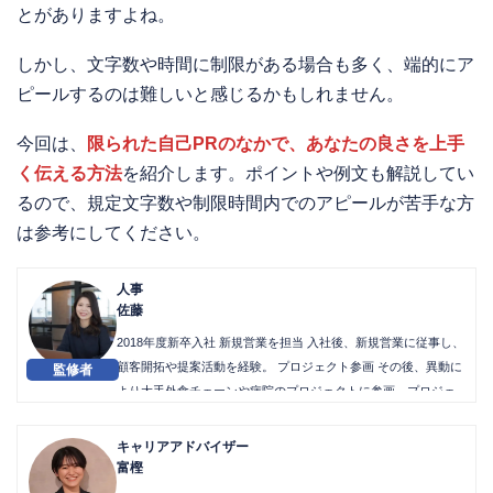
とがありますよね。
しかし、文字数や時間に制限がある場合も多く、端的にア
ピールするのは難しいと感じるかもしれません。
今回は、
限られた自己PRのなかで、あなたの良さを上手
く伝える方法
を紹介します。ポイントや例文も解説してい
るので、規定文字数や制限時間内でのアピールが苦手な方
は参考にしてください。
人事
佐藤
2018年度新卒入社 新規営業を担当 入社後、新規営業に従事し、
顧客開拓や提案活動を経験。 プロジェクト参画 その後、異動に
より大手外食チェーンや病院のプロジェクトに参画。プロジェ
クトマネジメントやシステム導入を担当。 2021年 人事部に抜擢
2021年に人事部に抜擢され、新卒採用と中途採用を担当。2024
キャリアアドバイザー
年９月現在も人事を担当している。
富樫