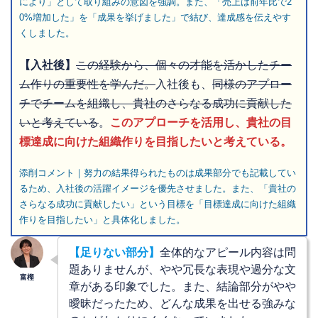
により」として取り組みの意図を強調。また、「売上は前年比で2
0%増加した」を「成果を挙げました」で結び、達成感を伝えやす
くしました。
【入社後】
この経験から、個々の才能を活かしたチー
ム作りの重要性を学んだ。
入社後も、
同様のアプロー
チでチームを組織し、貴社のさらなる成功に貢献した
いと考えている
。
このアプローチを活用し、貴社の目
標達成に向けた組織作りを目指したいと考えている。
添削コメント｜努力の結果得られたものは成果部分でも記載してい
るため、入社後の活躍イメージを優先させました。また、
「貴社の
さらなる成功に貢献したい
」という目標を「目標達成に向けた組織
作りを目指したい」と具体化しました。
【足りない部分】
全体的なアピール内容は問
題ありませんが、やや冗長な表現や過分な文
章がある印象でした。また、結論部分がやや
曖昧だったため、どんな成果を出せる強みな