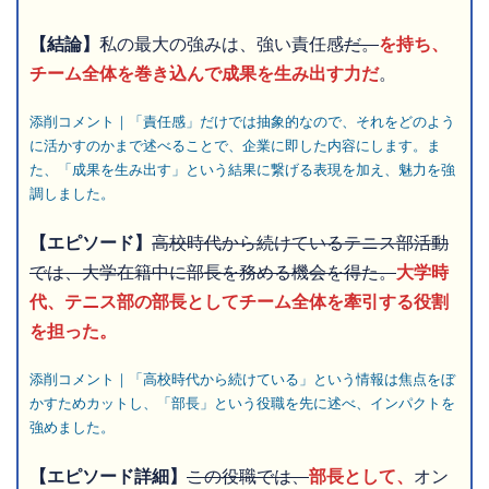
【結論】
私の最大の強みは、強い責任感
だ。
を持ち、
チーム全体を巻き込んで成果を生み出す力だ
。
添削コメント｜「責任感」だけでは抽象的なので、それをどのよう
に活かすのかまで述べることで、企業に即した内容にします。ま
た、「成果を生み出す」という結果に繋げる表現を加え、魅力を強
調しました。
【エピソード】
高校時代から続けているテニス部活動
では、大学在籍中に部長を務める機会を得た。
大学時
代、テニス部の部長としてチーム全体を牽引する役割
を担った。
添削コメント｜「高校時代から続けている」という情報は焦点をぼ
かすためカットし、「部長」という役職を先に述べ、インパクトを
強めました。
【エピソード詳細】
この役職では、
部長として、
オン