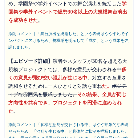
め、
学園祭や学外イベントでの舞台演出を統括した
学
園祭や学外イベントで総勢30名以上の大規模舞台演出
を成功させた
。
添削コメント｜
「舞台演出を統括した」という表現はやや平凡でイ
ンパクトに欠けるため、規模感を明示して「成功」という成果を強
調しました
。
【エピソード詳細】
演者やスタッフが30名を超える大
規模プロジェクトでは、
多様な意見が交わされる中
多
くの意見が飛び交い混乱が生じる中
、対立する意見を
調和させるために一人ひとりと対話を重ね
た。
ポジテ
ィブな雰囲気を醸成しました。
その結果、全員が同じ
方向性を共有でき、プロジェクトを円滑に進められ
た
。
添削コメント｜「多様な意見が交わされる中」はやや抽象的な表現
だったため、「混乱が生じる中」と具体的に状況を描写しました。