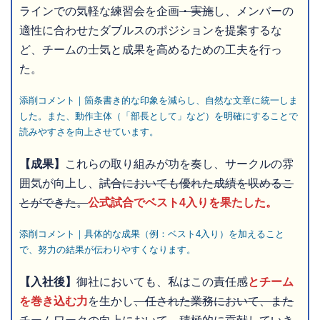
ラインでの気軽な練習会を企画
・実施
し、メンバーの
適性に合わせたダブルスのポジションを提案するな
ど、チームの士気と成果を高めるための工夫を行っ
た。
添削コメント｜箇条書き的な印象を減らし、自然な文章に統一しま
した。また、動作主体（「部長として」など）を明確にすることで
読みやすさを向上させています。
【成果】
これらの取り組みが功を奏し、サークルの雰
囲気が向上し、
試合においても優れた成績を収めるこ
とができた。
公式試合でベスト4入りを果たした。
添削コメント｜具体的な成果（例：ベスト4入り）を加えること
で、努力の結果が伝わりやすくなります。
【入社後】
御社においても、私はこの責任感
とチーム
を巻き込む力
を生かし
、任された業務において、また