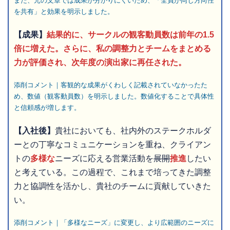
また、元の文章では成果が分かりにくいため、「全員が同じ方向性
を共有」と効果を明示しました。
【成果】
結果的に
、サークルの観客動員数は前年の1.5
倍に増えた。さらに、私の調整力とチームをまとめる
力が評価され、次年度の演出家に再任された。
添削コメント｜客観的な成果がくわしく記載されていなかったた
め、数値（観客動員数）を明示しました。数値化することで具体性
と信頼感が増します。
【入社後】
貴社においても、社内外のステークホルダ
ーとの丁寧なコミュニケーションを重ね、クライアン
トの
多様な
ニーズに応える営業活動を
展開
推進
したい
と考えている。この過程で、これまで培ってきた調整
力と協調性を活かし、貴社のチームに貢献していきた
い。
添削コメント｜「多様なニーズ」に変更し、より広範囲のニーズに