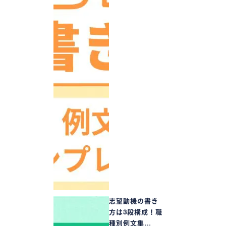
志望動機の書き
方は3段構成！職
種別例文集…