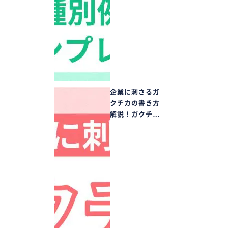
企業に刺さるガ
クチカの書き方
解説！ガクチ…