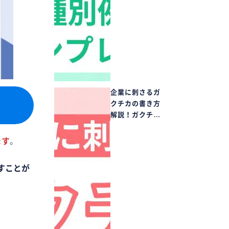
企業に刺さるガ
クチカの書き方
解説！ガクチ…
ます
。
すことが