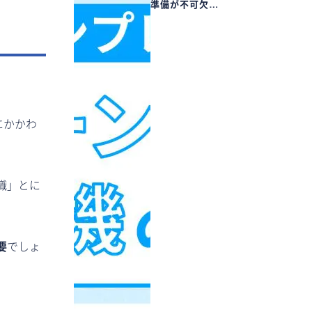
準備が不可欠…
にかかわ
職」とに
要
でしょ