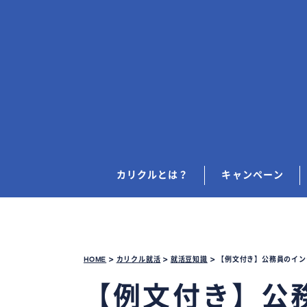
カリクルとは？
キャンペーン
HOME
>
カリクル就活
>
就活豆知識
>
【例文付き】公務員のイン
【例文付き】公