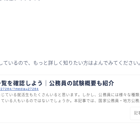
しているので、もっと詳しく知りたい方はよんでみてください
一覧を確認しよう｜公務員の試験概要も紹介
ent/27264/?media=27264
感じている就活生もたくさんいると思います。しかし、公務員には様々な種類
っている人もいるのではないでしょうか。本記事では、国家公務員・地方公務
員試験についても解説しているので、ぜひ最後までお読みください。公務員は
員には、国家公務員と地方公務員の2種類に分かれます。それぞれ勤務地や仕
記
公務員と地方公務員の違いを見ていきましょう。勤務地・仕事内容・試...