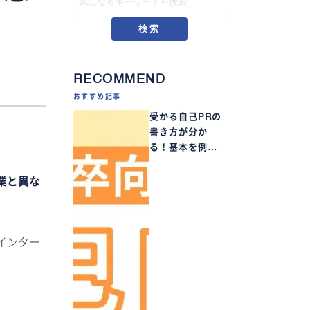
検索
RECOMMEND
おすすめ記事
受かる自己PRの
書き方が分か
る！基本を例…
業と異な
インター