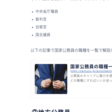
中央省庁職員
裁判官
自衛官
国会議員
以下の記事で国家公務員の職種を一覧で解説
国家公務員の職種
https://caricuru.jp/recruitm
公務員のキャリアに魅力を
どの職種にすればいいか迷
について解説します。公務
員と地方公務員がある公務
異なります。ここでは、国家