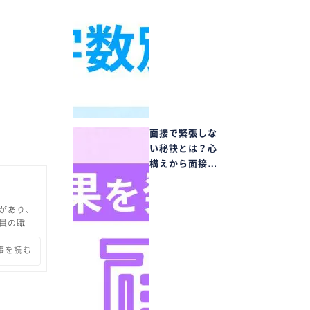
面接で緊張しな
。
い秘訣とは？心
構えから面接…
があり、
員の職種
国家公務
事内容が
事を読む