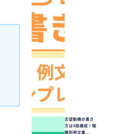
志望動機の書き
方は3段構成！職
種別例文集…