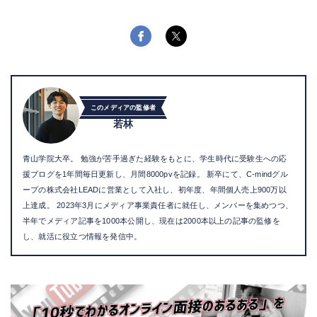
このメディアの監修者
若林
青山学院大卒。 勉強が苦手過ぎた経験をもとに、学生時代に受験生への応
援ブログを1年間毎日更新し、月間8000pvを記録。 新卒にて、C-mindグル
ープの株式会社LEADに営業として入社し、初年度、年間個人売上900万以
上達成。 2023年3月にメディア事業責任者に就任し、メンバーを集めつつ、
半年でメディア記事を1000本公開し、現在は2000本以上の記事の監修を
し、就活に役立つ情報を発信中。