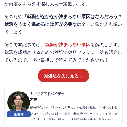
か内定をもらえず悩む人も一定数います。
そのため
「就職がなかなか決まらない原因はなんだろう？
就活をうまく進めるには何が必要なの？」
と悩む人も多い
でしょう。
そこで本記事では、
就職が決まらない原因
を解説します。
就活を成功させるための対処法
や
リフレッシュ法
も紹介し
ているので、ぜひ最後まで読んでみてくださいね！
対処法を先に見る ∨
キャリアアドバイザー
大和
高校時代キャプテンとしてサッカーに明け暮れ、全国ベスト8。
プロからの誘いを断り、新卒で株式会社シーマインドキャリア
へ入社。過去経験を活かし、体育会学生の就活支援並びにメン
ターとして活躍中。