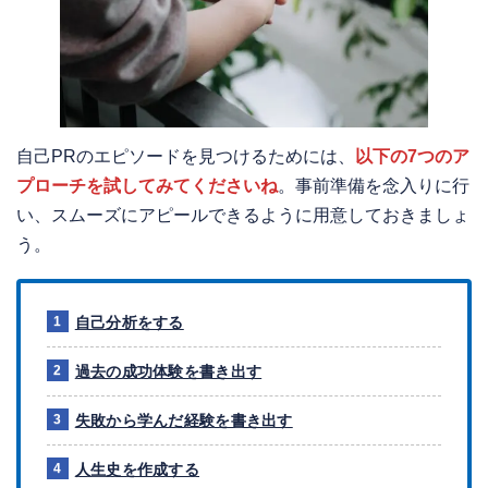
自己PRのエピソードを見つけるためには、
以下の
7
つのア
プローチを試して
みてくださいね
。事前準備を念入りに行
い、スムーズにアピールできるように用意しておきましょ
う。
自己分析をする
過去の成功体験を書き出す
失敗から学んだ経験を書き出す
人生史を作成する