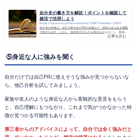
自分史の書き方を解説！ポイントを確認して
就活で活用しよう
https://caricuru.jp/recruitment/12491/?media=12491
自分史の作成は、自己分析や自己PRの作成など、就活のあらゆる場面
で役立ちます。しかし「自分史がそもそも何かわからないし、具体的
記事を読む
な書き方もわからない」と悩みますよね。そこで本記事では、自分史
の作成方法について徹底解説します。記事後半では、自分史の具体的
な作り方や就活での活用方法も解説しているので、ぜひ最後まで読ん
でみてくださいね！自分史とは？就職活動における「自分史」とは、
自分のこれまでの経験や考え方を振り返り、それらを文章として整理
⑤身近な人に強みを聞く
するためのツールです。単なる出来事の羅列ではなく、自分らしさ
や...
自分だけでは自己PRに使えそうな強みが見つからないな
ら、他己分析を試してみましょう。
家族や友人のような身近な人から客観的な意見をもらう
と、自己理解にもつながり、これまで気がつかなかった特
徴が見つかる可能性もあります。
第三者からのアドバイスによって、自分では全く強みだと