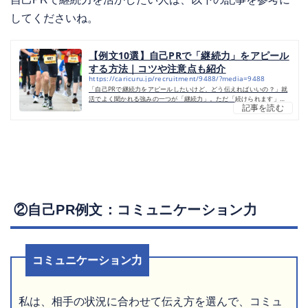
してくださいね。
【例文10選】自己PRで「継続力」をアピール
する方法｜コツや注意点も紹介
https://caricuru.jp/recruitment/9488/?media=9488
「自己PRで継続力をアピールしたいけど、どう伝えればいいの？」就
活でよく聞かれる強みの一つが「継続力」。ただ「続けられます」と
記事を読む
言うだけでは当たり前に聞こえてしまい、採用担当者に強みとして伝
わりにくいこともあります。継続力は「困難を乗り越える力」「成果
につなげる実行力」「長期的に物事へ取り組む姿勢」といった形で示
せば、企業にとって大きな評価ポイントとなりますよ。そこで本記事
では、継続力の意味や重要性、自己PRで効果的に伝える構成、例文集
やNG例までを詳しく解説します。自分の経験を魅力的に表現したい
方...
②自己PR例文：コミュニケーション力
コミュニケーション力
私は、相手の状況に合わせて伝え方を選んで、コミュ