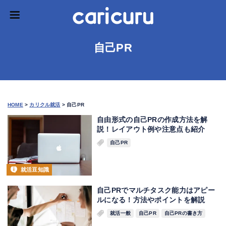
自己PR
HOME
>
カリクル就活
>
自己PR
自由形式の自己PRの作成方法を解
説！レイアウト例や注意点も紹介
自己PR
就活豆知識
自己PRでマルチタスク能力はアピー
ルになる！方法やポイントを解説
就活一般
自己PR
自己PRの書き方