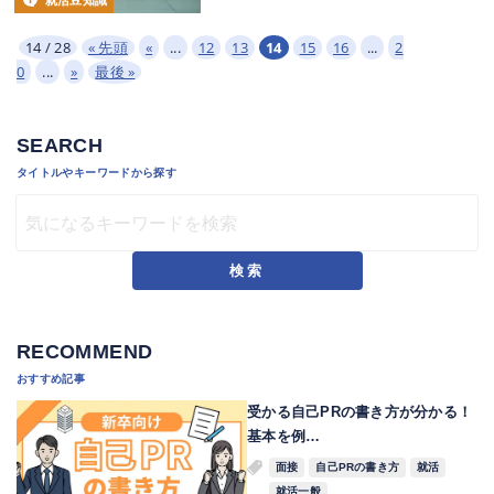
就活豆知識
14 / 28
« 先頭
«
...
12
13
14
15
16
...
2
0
...
»
最後 »
SEARCH
タイトルやキーワードから探す
検索
RECOMMEND
おすすめ記事
受かる自己PRの書き方が分かる！
基本を例…
面接
自己PRの書き方
就活
就活一般