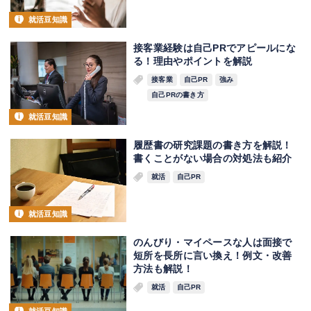
就活豆知識
接客業経験は自己PRでアピールにな
る！理由やポイントを解説
接客業
自己PR
強み
自己PRの書き方
就活豆知識
履歴書の研究課題の書き方を解説！
書くことがない場合の対処法も紹介
就活
自己PR
就活豆知識
のんびり・マイペースな人は面接で
短所を長所に言い換え！例文・改善
方法も解説！
就活
自己PR