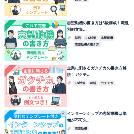
志望動機の書き方は3段構成！職種
別例文集…
就活
ES対策
志望動機
志望動機の書き方
企業に刺さるガクチカの書き方解
説！ガクチ…
ES対策
就活
ガクチカ
インターンシップの志望動機は準
備が不可欠…
志望動機