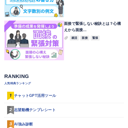
面接で緊張しない秘訣とは？心構
えから面接…
就活
面接
緊張
RANKING
人気特典ランキング
チャットGPT活用ツール
志望動機テンプレシート
AI強み診断