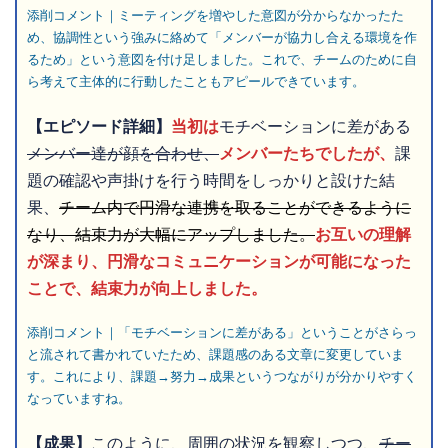
添削コメント｜ミーティングを増やした意図が分からなかったた
め、協調性という強みに絡めて「メンバーが協力し合える環境を作
るため」という意図を付け足しました。これで、チームのために自
ら考えて主体的に行動したこともアピールできています。
【エピソード詳細】
当初は
モチベーションに差がある
メンバー達が顔を合わせ、
メンバーたちでしたが、
課
題の確認や声掛けを行う時間をしっかりと設けた結
果、
チーム内で円滑な連携を取ることができるように
なり、結束力が大幅にアップしました。
お互いの理解
が深まり、円滑なコミュニケーションが可能になった
ことで、結束力が向上しました。
添削コメント｜「モチベーションに差がある」ということがさらっ
と流されて書かれていたため、課題感のある文章に変更していま
す。これにより、課題→努力→成果というつながりが分かりやすく
なっていますね。
【成果】
このように、周囲の状況を観察しつつ、
チー