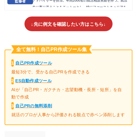
アドバイザーを担当。年間2000名の就活相談実績を持つ。就活
生に寄り添うことをモットーとし、特にファーストキャリアを
重要視したアドバイスとケアを行なうことで、内定獲得実績に
おいて2024年度上半期MVPを獲得した。
↓先に例文を確認したい方はこちら↓
全て無料！自己PR作成ツール集
1
自己PR作成ツール
最短3分で、受かる自己PRを作成できる
2
ES自動作成ツール
AIが「自己PR・ガクチカ・志望動機・長所・短所」を自
動で作成
3
自己PRの無料添削
就活のプロが人事から評価される観点で赤ペン添削します