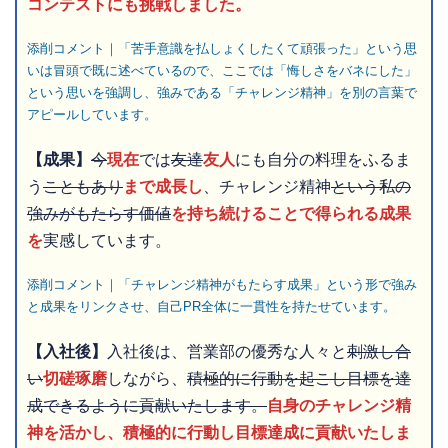
コンテストにも挑戦しました。
添削コメント｜「苦手意識を払しょくしたくて頑張った」という思
いは冒頭で既に述べているので、ここでは「悔しさをバネにした」
という思いを強調し、強みである「チャレンジ精神」を別の言葉で
アピールしています。
【成果】
今
現在
では
友達
友人
にも自分の料理をふるま
う
こともあり
まで成長し
、チャレンジ精神
という私の
強みがもたらす価値
を持ち続けることで得られる成果
を
実感しています。
添削コメント｜「チャレンジ精神がもたらす成果」という形で強み
と成果をリンクさせ、自己PR全体に一貫性を持たせています。
【入社後】
入社後は、営業部の優秀な人々と
刺激し合
い
切磋琢磨
しながら、
積極的に行動を起こし目標を達
成できるように貢献いたします。
自身のチャレンジ精
神を活かし、積極的に行動し目標達成に貢献いたしま