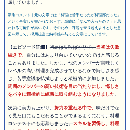
属していました。
添削コメント｜元の文章では「料理は苦手だったが料理部だった」
という事実しか書かれておらず、単純に「なんで入ったの？」と思
われる可能性が高いです。そのため、課題を乗り越えようとした意
図を示して、採用担当に納得感を与える文章にしています。
【エピソード詳細】
初めは失敗ばかりで、
当初は失敗
続きで、
自分にはあまり向いていないのではと感じる
こともありました。しかし、
他のメンバーが美味しく
レベルの高い料理を完成させているなかで悔しさを感
じ、苦手意識を払拭しようと積極的に参加しました。
周囲のメンバーの高い技術を目の当たりにし、悔しさ
をバネに積極的に練習に取り組むようになりました
。
次第に実力も上がり、
努力を重ねる中で、
味だけでな
く見た目にもこだわる
ことができるようになり、料理
コンテストにも応募しました。
スキルを習得し、料理