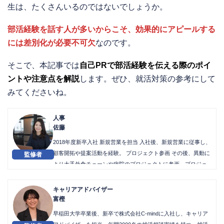
生は、たくさんいるのではないでしょうか。
部活経験を話す人が多いからこそ、効果的にアピールする
には差別化が必要不可欠
なのです。
そこで、本記事では
自己PRで部活経験を伝える際のポイ
ントや注意点を解説
します。ぜひ、就活対策の参考にして
みてくださいね。
人事
佐藤
2018年度新卒入社 新規営業を担当 入社後、新規営業に従事し、
顧客開拓や提案活動を経験。 プロジェクト参画 その後、異動に
より大手外食チェーンや病院のプロジェクトに参画。プロジェ
クトマネジメントやシステム導入を担当。 2021年 人事部に抜擢
2021年に人事部に抜擢され、新卒採用と中途採用を担当。2024
キャリアアドバイザー
年９月現在も人事を担当している。
富樫
早稲田大学卒業後、新卒で株式会社C-mindに入社し、キャリア