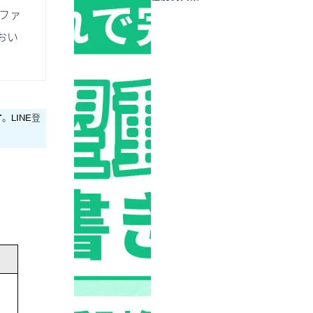
ファ
おい
す
。LINE登