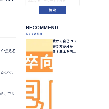
検索
RECOMMEND
おすすめ記事
受かる自己PRの
書き方が分か
まく伝える
る！基本を例…
いるので、
法だけでな