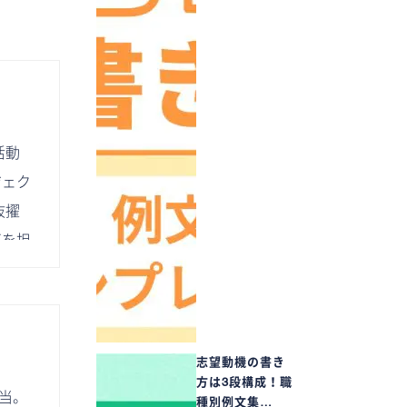
活動
ジェク
抜擢
事を担
志望動機の書き
方は3段構成！職
担当。
種別例文集…