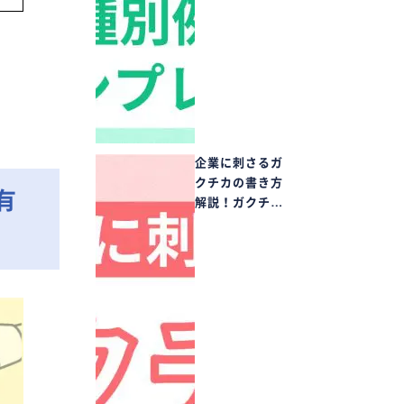
企業に刺さるガ
クチカの書き方
有
解説！ガクチ…