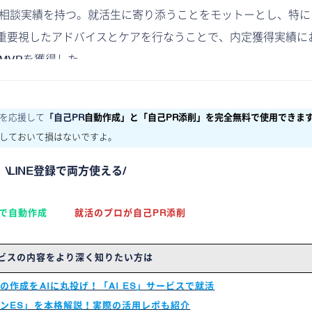
就活相談実績を持つ。就活生に寄り添うことをモットーとし、特に
重要視したアドバイスとケアを行なうことで、内定獲得実績に
期MVPを獲得した。
を応援して
「自己PR
自動作成」と「自己PR添削」を完全無料で使用できま
しておいて損はないですよ。
\LINE登録で両方使える/
Iで自動作成
就活のプロが自己PR添削
ビスの内容をより深く知りたい方は
の作成をAIに丸投げ！「AI ES」サービスで就活
ペンES」を本格解説！実際の活用レポも紹介