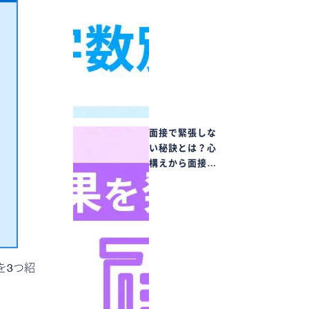
面接で緊張しな
い秘訣とは？心
構えから面接…
を3つ紹