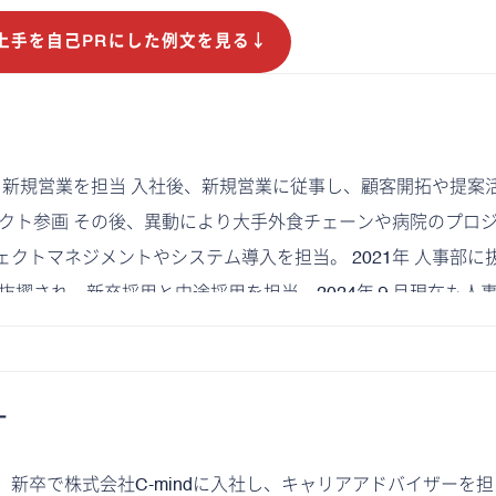
上手を自己PRにした例文を見る↓
社 新規営業を担当 入社後、新規営業に従事し、顧客開拓や提案
ェクト参画 その後、異動により大手外食チェーンや病院のプロ
クトマネジメントやシステム導入を担当。 2021年 人事部に
に抜擢され、新卒採用と中途採用を担当。2024年９月現在も人
ー
、新卒で株式会社C-mindに入社し、キャリアアドバイザーを