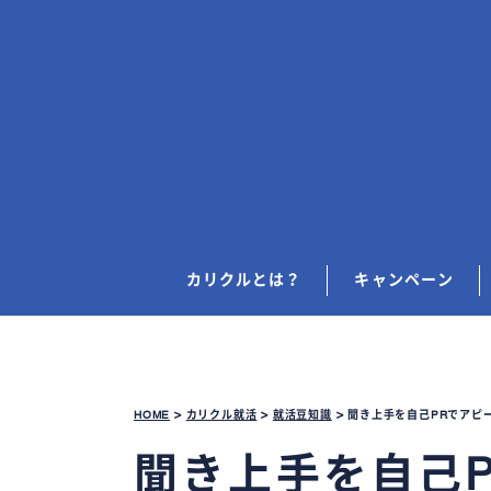
カリクルとは？
キャンペーン
HOME
>
カリクル就活
>
就活豆知識
>
聞き上手を自己PRでアピ
聞き上手を自己