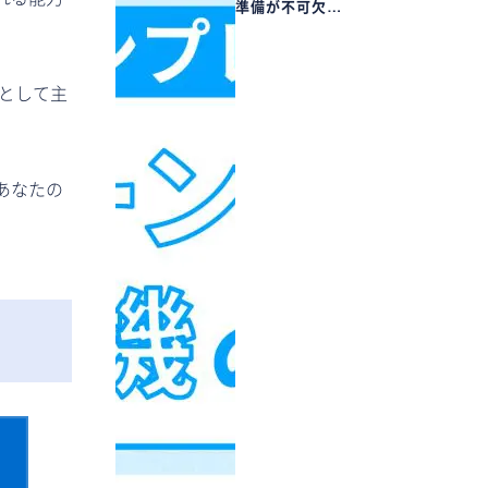
準備が不可欠…
として主
あなたの