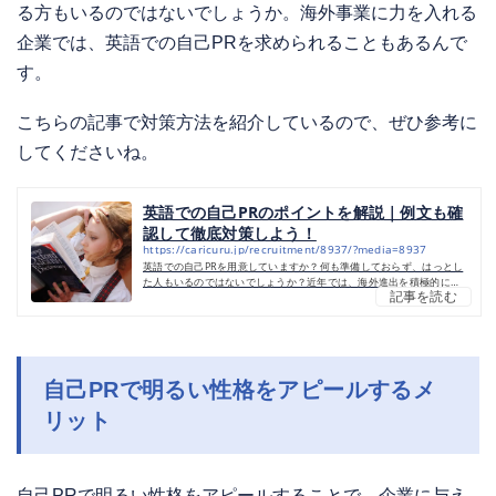
る方もいるのではないでしょうか。海外事業に力を入れる
企業では、英語での自己PRを求められることもあるんで
す。
こちらの記事で対策方法を紹介しているので、ぜひ参考に
してくださいね。
英語での自己PRのポイントを解説｜例文も確
認して徹底対策しよう！
https://caricuru.jp/recruitment/8937/?media=8937
英語での自己PRを用意していますか？何も準備しておらず、はっとし
た人もいるのではないでしょうか？近年では、海外進出を積極的に行
記事を読む
う企業が多く、採用選考時に英語力の高さを求めることも増えてきま
した。ここでは、企業が英語での自己PRを求める理由・ポイント・例
文などを紹介していきます。英語での自己PRを成功させるべく、ぜひ
参考にしてくださいね。↓例文が気になる方はこちらをチェック↓英語
での自己PRは徹底した対策が必要英語での自己PRは、徹底した対策が
必要になります。なぜなら、とっさに英語での完璧な自己PRはでき
自己PRで明るい性格をアピールするメ
な...
リット
自己PRで明るい性格をアピールすることで、企業に与え