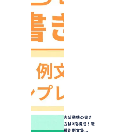
志望動機の書き
方は3段構成！職
種別例文集…