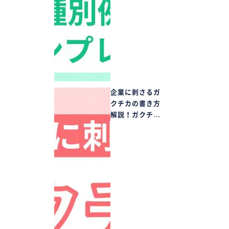
企業に刺さるガ
クチカの書き方
解説！ガクチ…