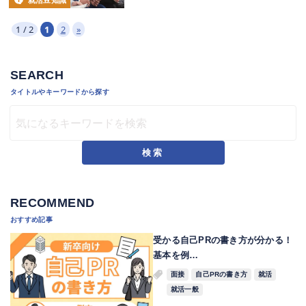
就活豆知識
1 / 2
1
2
»
SEARCH
タイトルやキーワードから探す
検索
RECOMMEND
おすすめ記事
受かる自己PRの書き方が分かる！
基本を例…
面接
自己PRの書き方
就活
就活一般