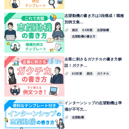
志望動機の書き方は3段構成！職種
別例文集…
就活
ES対策
志望動機
志望動機の書き方
企業に刺さるガクチカの書き方解
説！ガクチ…
ES対策
就活
ガクチカ
インターンシップの志望動機は準
備が不可欠…
志望動機