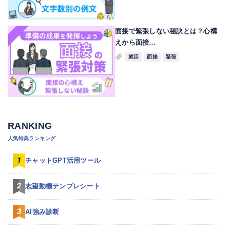
面接で緊張しない秘訣とは？心構
えから面接…
就活
面接
緊張
RANKING
人気特典ランキング
チャットGPT活用ツール
志望動機テンプレシート
AI強み診断