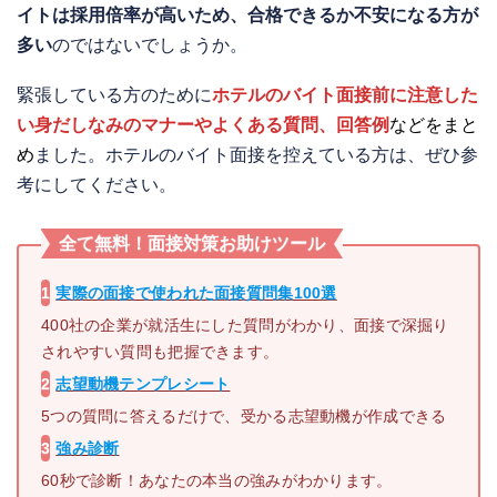
イトは採用倍率が高いため、合格できるか不安になる方が
多い
のではないでしょうか。
緊張している方のために
ホテルのバイト面接前に注意した
い身だしなみのマナーやよくある質問、回答例
などをまと
め
ました。ホテルのバイト面接を控えている方は、ぜひ参
考にしてください。
全て無料！面接対策お助け
ツール
1
実際の面接で使われた
面接質問集100選
400社の企業が就活生にした質問がわかり、面接で深掘り
されやすい質問も把握できます。
2
志望動機テンプレシート
5つの質問に答えるだけで、受かる志望動機が作成できる
3
強み診断
60秒で診断！あなたの本当の強みがわかります。