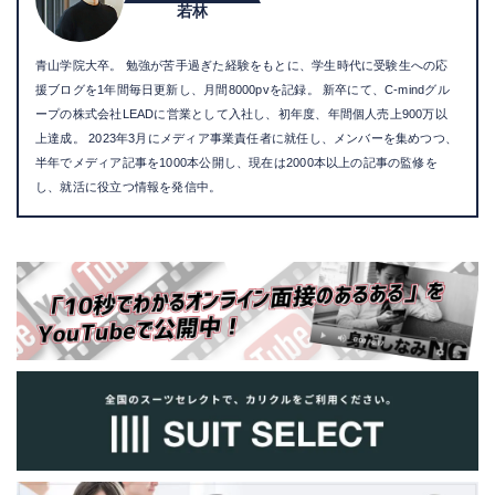
若林
青山学院大卒。 勉強が苦手過ぎた経験をもとに、学生時代に受験生への応
援ブログを1年間毎日更新し、月間8000pvを記録。 新卒にて、C-mindグル
ープの株式会社LEADに営業として入社し、初年度、年間個人売上900万以
上達成。 2023年3月にメディア事業責任者に就任し、メンバーを集めつつ、
半年でメディア記事を1000本公開し、現在は2000本以上の記事の監修を
し、就活に役立つ情報を発信中。