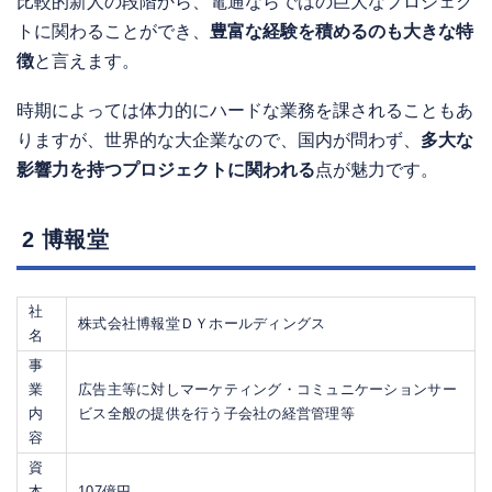
比較的新人の段階から、電通ならではの巨大なプロジェク
トに関わることができ、
豊富な経験を積めるのも大きな特
徴
と言えます。
時期によっては体力的にハードな業務を課されることもあ
りますが、世界的な大企業なので、国内が問わず、
多大な
影響力を持つプロジェクトに関われる
点が魅力です。
2 博報堂
社
株式会社博報堂ＤＹホールディングス
名
事
業
広告主等に対しマーケティング・コミュニケーションサー
内
ビス全般の提供を行う子会社の経営管理等
容
資
本
107億円