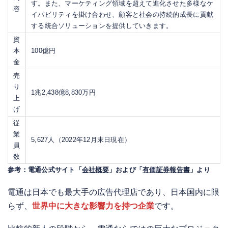
す。また、マーケティング領域を超えて進化させた多様なケ
容
イパビリティを掛け合わせ、顧客と社会の持続的成長に貢献
する統合ソリューションを提供していきます。
資
本
100億円
金
売
り
1兆2,438億8,830万円
上
げ
従
業
5,627人（2022年12月末日現在）
員
数
参考：電通公式サイト「
会社概要
」および「
有価証券報告書
」より
電通は日本でも最大手の広告代理店であり、日本国内に限
らず、
世界中に大きな影響力を持つ企業
です。