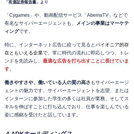
「
有価証券報告書
」より
「Cygames」や、動画配信サービス「AbemaTV」などで
有名なサイバーエージェントも、
メインの事業はマーケテ
ィング
です。
特に、インターネット広告に絞って見ると
パイオニア的存
在ともいえる企業
で、常に時代の流れに即応しつつ、トレ
ンドを先読みし、
最適な広告を打ち出すことに長けていま
す
。
働きやすさや、働いている人の質の高さ
もサイバーエージ
ェントの魅力です。サイバーエージェントを志望、または
インターンに参加した学生の多くは社員が業務、そしてス
キルを伸ばすことに打ち込んでおり、仕事を楽しんでいる
姿に感銘を受けたと話しています。
4 ADKホールディングス