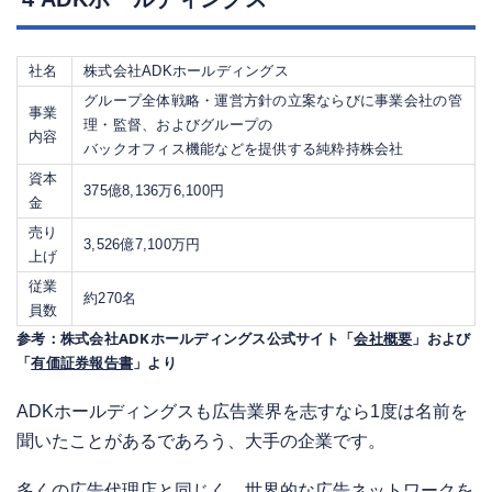
社名
株式会社ADKホールディングス
グループ全体戦略・運営方針の立案ならびに事業会社の管
事業
理・監督、およびグループの
内容
バックオフィス機能などを提供する純粋持株会社
資本
375億8,136万6,100円
金
売り
3,526億7,100万円
上げ
従業
約270名
員数
参考：株式会社ADKホールディングス公式サイト「
会社概要
」および
「
有価証券報告書
」より
ADKホールディングスも広告業界を志すなら1度は名前を
聞いたことがあるであろう、大手の企業です。
多くの広告代理店と同じく、世界的な広告ネットワークを