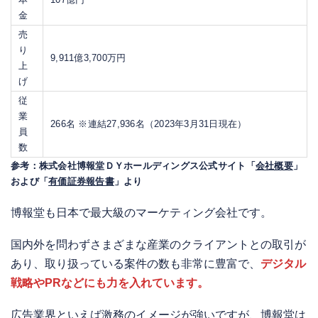
金
売
り
9,911億3,700万円
上
げ
従
業
266名 ※連結27,936名（2023年3月31日現在）
員
数
参考：株式会社博報堂ＤＹホールディングス公式サイト「
会社概要
」
および「
有価証券報告書
」より
博報堂も日本で最大級のマーケティング会社です。
国内外を問わずさまざまな産業のクライアントとの取引が
あり、取り扱っている案件の数も非常に豊富で、
デジタル
戦略やPRなどにも力を入れています。
広告業界といえば激務のイメージが強いですが、博報堂は