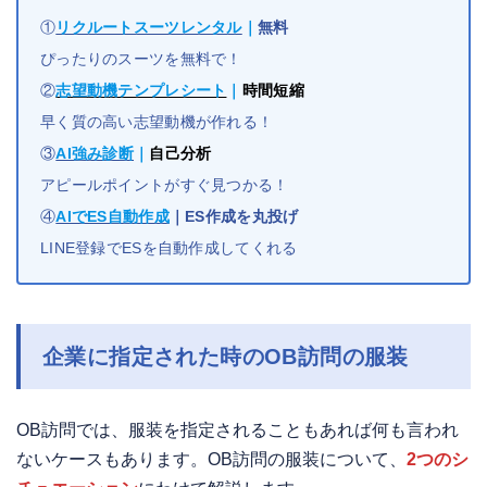
①
リクルートスーツレンタル
｜
無料
ぴったりのスーツを無料で！
②
志望動機テンプレシート
｜
時間短縮
早く質の高い志望動機が作れる！
③
AI強み診断
｜
自己分析
アピールポイントがすぐ見つかる！
④
AIでES自動作成
｜
ES作成を丸投げ
LINE登録でESを自動作成してくれる
企業に指定された時のOB訪問の服装
OB訪問では、服装を指定されることもあれば何も言われ
ないケースもあります。OB訪問の服装について、
2つのシ