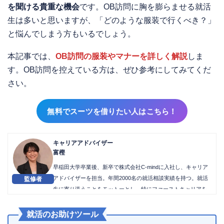
を聞ける貴重な機会
です。OB訪問に胸を膨らませる就活
生は多いと思いますが、「どのような服装で行くべき？」
と悩んでしまう方もいるでしょう。
本記事では、
OB訪問の服装やマナーを詳しく解説
しま
す。OB訪問を控えている方は、ぜひ参考にしてみてくだ
さい。
無料でスーツを借りたい人はこちら！
キャリアアドバイザー
富樫
早稲田大学卒業後、新卒で株式会社C-mindに入社し、キャリア
アドバイザーを担当。年間2000名の就活相談実績を持つ。就活
生に寄り添うことをモットーとし、特にファーストキャリアを
重要視したアドバイスとケアを行なうことで、内定獲得実績に
おいて2024年度上半期MVPを獲得した。
就活のお助けツール