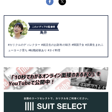
このメディアの監修者
鳥井
#カリクルのディレクター #就活生のお財布の味方 #帰国子女 #兵庫生まれニ
ューヨーク育ち #転職経験あり #タイ料理