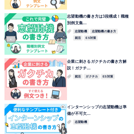
志望動機の書き方は3段構成！職種
別例文集…
志望動機
志望動機の書き方
就活
ES対策
企業に刺さるガクチカの書き方解
説！ガクチ…
就活
ガクチカ
ES対策
インターンシップの志望動機は準
備が不可欠…
志望動機