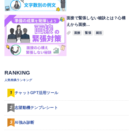
面接で緊張しない秘訣とは？心構
えから面接…
面接
緊張
就活
RANKING
人気特典ランキング
チャットGPT活用ツール
志望動機テンプレシート
AI強み診断