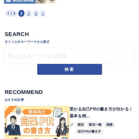
就活お得情報
1 / 3
1
2
3
»
SEARCH
タイトルやキーワードから探す
検索
RECOMMEND
おすすめ記事
受かる自己PRの書き方が分かる！
基本を例…
就活
就活一般
面接
自己PRの書き方