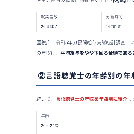
厚生労働省の職業情報提供サイト「jogtag」
就業者数
労働時間
26,930人
162時間
国税庁「令和5年分民間給与実態統計調査」
の年収は、
平均給与をやや下回る金額である
②言語聴覚士の年齢別の年
続いて、
言語聴覚士の年収を
年齢別
に紹介
し
年齢
20〜24歳