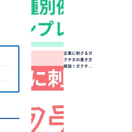
企業に刺さるガ
クチカの書き方
解説！ガクチ…