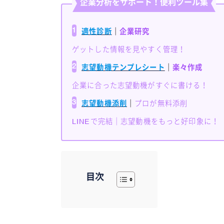
企業分析をサポート！便利ツール集
1
適性診断
｜
企業研究
ゲットした情報を見やすく管理！
2
志望動機テンプレシート
｜
楽々作成
企業に合った志望動機がすぐに書ける！
3
志望動機添削
｜
プロが無料添削
LINEで完結｜志望動機をもっと好印象に！
目次