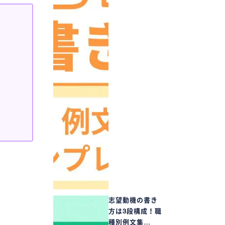
志望動機の書き
方は3段構成！職
種別例文集…