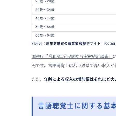
25歳〜29歳
30歳〜34歳
40歳〜44歳
50歳〜54歳
60歳〜64歳
引用元：
厚生労働省の職業情報提供サイト「jogtag
国税庁「令和5年分民間給与実態統計調査」
円です。言語聴覚士は若い段階で高い収入が
ただ、
年齢による収入の増加幅はそれほど大
言語聴覚士に関する基