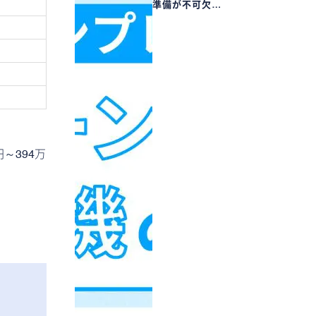
準備が不可欠…
～394万