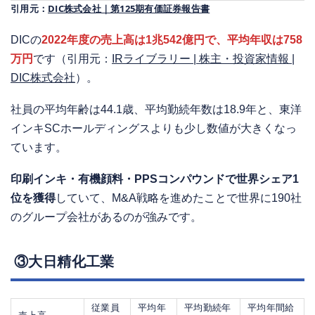
引用元：
DIC株式会社｜第125期有価証券報告書
DICの
2022年度の売上高は1兆542億円で、平均年収は758
万円
です（引用元：
IRライブラリー | 株主・投資家情報 |
DIC株式会社
）。
社員の平均年齢は44.1歳、平均勤続年数は18.9年と、東洋
インキSCホールディングスよりも少し数値が大きくなっ
ています。
印刷インキ・有機顔料・PPSコンパウンドで世界シェア1
位を獲得
していて、M&A戦略を進めたことで世界に190社
のグループ会社があるのが強みです。
③大日精化工業
従業員
平均年
平均勤続年
平均年間給