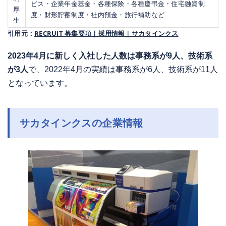
ビス・企業年金基金・各種保険・各種慶弔金・住宅融資制
厚
度・財形貯蓄制度・社内預金・旅行補助など
生
引用元：
RECRUIT 募集要項｜採用情報｜サカタインクス
2023年4月に新しく入社した人数は事務系が9人、技術系
が3人
で、2022年4月の実績は事務系が6人、技術系が11人
となっています。
サカタインクスの企業情報