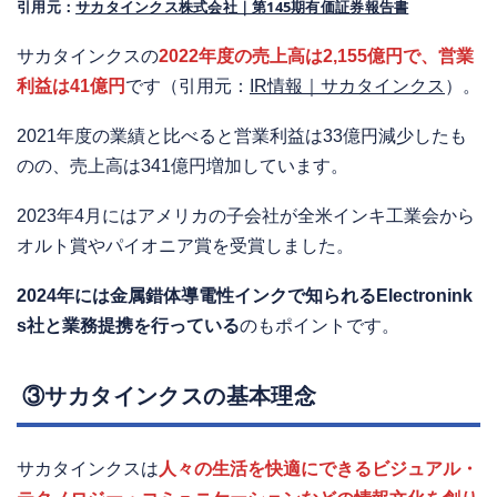
引用元：
サカタインクス株式会社｜第145期有価証券報告書
サカタインクスの
2022年度の売上高は2,155億円で、営業
利益は41億円
です（引用元：
IR情報｜サカタインクス
）。
2021年度の業績と比べると営業利益は33億円減少したも
のの、売上高は341億円増加しています。
2023年4月にはアメリカの子会社が全米インキ工業会から
オルト賞やパイオニア賞を受賞しました。
2024年には金属錯体導電性インクで知られるElectronink
s社と業務提携を行っている
のもポイントです。
③サカタインクスの基本理念
サカタインクスは
人々の生活を快適にできるビジュアル・