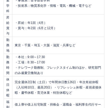
集
・事務系：全学部全学科
学
・技術系：物質系化学・情報・電気・機械・電子など
科
昇
給
・昇給：年1回（4月）
賞
・賞与：年2回（6月と12月）
与
勤
務
東京・千葉・埼玉・大阪・滋賀・兵庫など
地
勤
・本社：9:00～17:30
務
・工場：8:30～17:00
時
・テレワーク勤務制、フレックスタイム制のほか、研究部門
間
のみ裁量労働制あり
休
完全週休2日制（土日）で年間休日数126日・年次有給休暇
日
（入社時10日、最高20日）・リフレッシュ休暇・産前産後休
休
暇・慶弔休暇・育児休業・特別休暇など
暇
福
借上寮や借上社宅制度・持株会・退職金・福利厚生代行サー
利