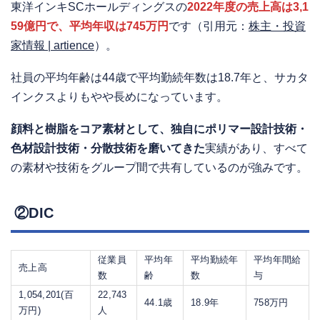
東洋インキSCホールディングスの
2022年度の売上高は3,1
59億円で、平均年収は745万円
です（引用元：
株主・投資
家情報 | artience
）。
社員の平均年齢は44歳で平均勤続年数は18.7年と、サカタ
インクスよりもやや長めになっています。
顔料と樹脂をコア素材として、独自にポリマー設計技術・
色材設計技術・分散技術を磨いてきた
実績があり、すべて
の素材や技術をグループ間で共有しているのが強みです。
②DIC
従業員
平均年
平均勤続年
平均年間給
売上高
数
齢
数
与
1,054,201(百
22,743
44.1歳
18.9年
758万円
万円)
人