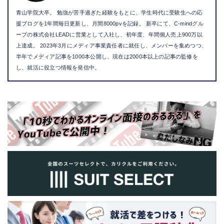
青山学院大卒。 勉強が苦手過ぎた経験をもとに、学生時代に受験生への応
援ブログを1年間毎日更新し、月間8000pvを記録。 新卒にて、C-mindグル
ープの株式会社LEADに営業として入社し、初年度、年間個人売上900万以
上達成。 2023年3月にメディア事業責任者に就任し、メンバーを集めつつ、
半年でメディア記事を1000本公開し、現在は2000本以上の記事の監修を
し、就活に役立つ情報を発信中。