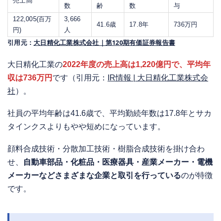
売上高
数
齢
数
与
122,005(百万
3,666
41.6歳
17.8年
736万円
円)
人
引用元：
大日精化工業株式会社｜第120期有価証券報告書
大日精化工業の
2022年度の売上高は1,220億円で、平均年
収は736万円
です（引用元：
IR情報 | 大日精化工業株式会
社
）。
社員の平均年齢は41.6歳で、平均勤続年数は17.8年とサカ
タインクスよりもやや短めになっています。
顔料合成技術・分散加工技術・樹脂合成技術を掛け合わ
せ、
自動車部品・化粧品・医療器具・産業メーカー・電機
メーカーなどさまざまな企業と取引を行っている
のが特徴
です。