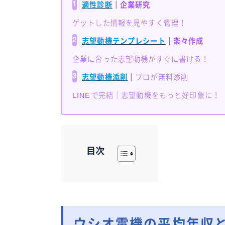
1
適性診断
｜
企業研究
ゲットした情報を見やすく管理！
2
志望動機テンプレシート
｜
楽々作成
企業に合った志望動機がすぐに書ける！
3
志望動機添削
｜
プロが無料添削
LINEで完結｜志望動機をもっと好印象に！
目次
ウシオ電機の平均年収