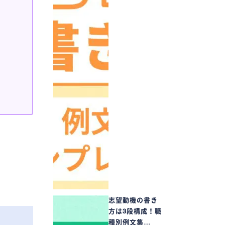
志望動機の書き
方は3段構成！職
種別例文集…