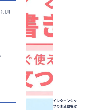
（引用
。
インターンシッ
プの志望動機は