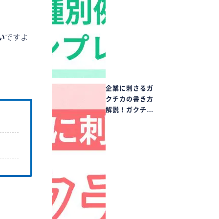
い
ですよ
企業に刺さるガ
クチカの書き方
解説！ガクチ…