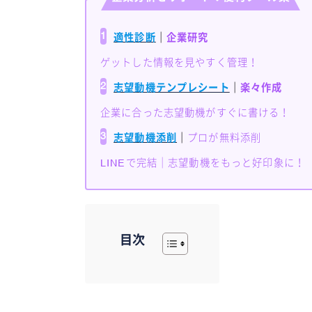
1
適性診断
｜
企業研究
ゲットした情報を見やすく管理！
2
志望動機テンプレシート
｜
楽々作成
企業に合った志望動機がすぐに書ける！
3
志望動機添削
｜
プロが無料添削
LINEで完結｜志望動機をもっと好印象に！
目次