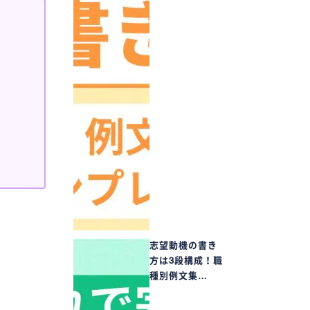
志望動機の書き
方は3段構成！職
種別例文集…