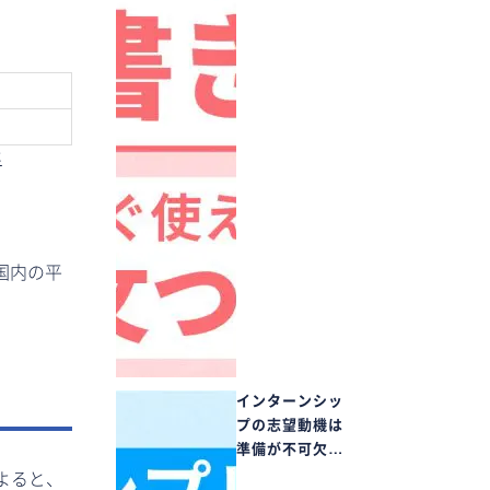
要
国内の平
インターンシッ
プの志望動機は
準備が不可欠…
よると、