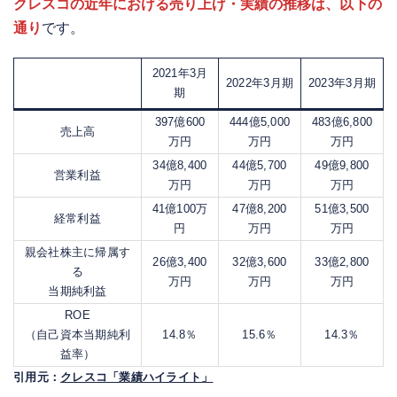
クレスコの近年における売り上げ・実績の推移は、以下の
通り
です。
2021年3月
2022年3月期
2023年3月期
期
397億600
444億5,000
483億6,800
売上高
万円
万円
万円
34億8,400
44億5,700
49億9,800
営業利益
万円
万円
万円
41億100万
47億8,200
51億3,500
経常利益
円
万円
万円
親会社株主に帰属す
26億3,400
32億3,600
33億2,800
る
万円
万円
万円
当期純利益
ROE
（自己資本当期純利
14.8％
15.6％
14.3％
益率）
引用元：
クレスコ「業績ハイライト」