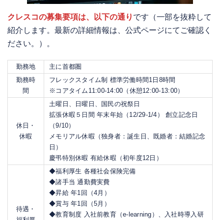
クレスコの募集要項は、以下の通り
です（一部を抜粋して
紹介します。最新の詳細情報は、公式ページにてご確認く
ださい。）。
勤務地
主に首都圏
勤務時
フレックスタイム制 標準労働時間1日8時間
間
※コアタイム11:00-14:00（休憩12:00-13:00）
土曜日、日曜日、国民の祝祭日
拡張休暇５日間 年末年始（12/29-1/4） 創立記念日
休日・
（9/10）
休暇
メモリアル休暇（独身者：誕生日、既婚者：結婚記念
日）
慶弔特別休暇 有給休暇（初年度12日）
◆福利厚生 各種社会保険完備
◆諸手当 通勤費実費
◆昇給 年1回（4月）
◆賞与 年1回（5月）
待遇・
◆教育制度 入社前教育（e-learning）、入社時導入研
福利厚