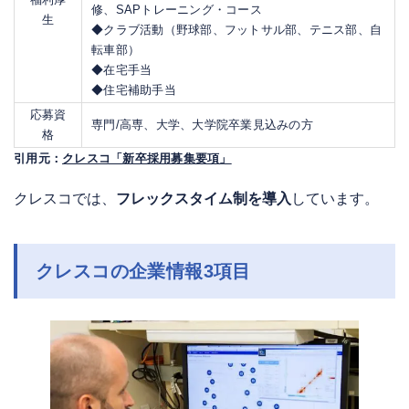
修、SAPトレーニング・コース
生
◆クラブ活動（野球部、フットサル部、テニス部、自
転車部）
◆在宅手当
◆住宅補助手当
応募資
専門/高専、大学、大学院卒業見込みの方
格
引用元：
クレスコ「新卒採用募集要項」
クレスコでは、
フレックスタイム制を導入
しています。
クレスコの企業情報3項目