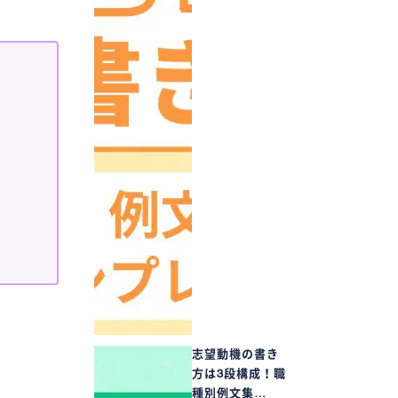
志望動機の書き
方は3段構成！職
種別例文集…