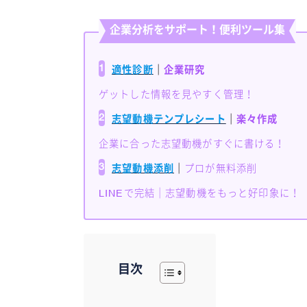
企業分析をサポート！便利ツール集
1
適性診断
｜
企業研究
ゲットした情報を見やすく管理！
2
志望動機テンプレシート
｜
楽々作成
企業に合った志望動機がすぐに書ける！
3
志望動機添削
｜
プロが無料添削
LINEで完結｜志望動機をもっと好印象に！
目次