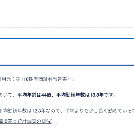
引用元：
第118期有価証券報告書
）。
ていて、
平均年齢は44歳、平均勤続年数は13.8年
です。
均勤続年数は12.3年なので、平均よりも少し長く勤めている
構造基本統計調査の概況
）。