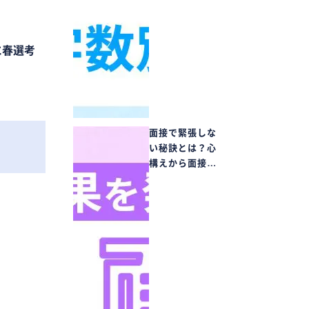
に春選考
面接で緊張しな
い秘訣とは？心
構えから面接…