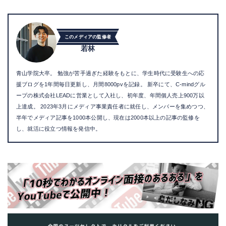
このメディアの監修者
若林
青山学院大卒。 勉強が苦手過ぎた経験をもとに、学生時代に受験生への応
援ブログを1年間毎日更新し、月間8000pvを記録。 新卒にて、C-mindグル
ープの株式会社LEADに営業として入社し、初年度、年間個人売上900万以
上達成。 2023年3月にメディア事業責任者に就任し、メンバーを集めつつ、
半年でメディア記事を1000本公開し、現在は2000本以上の記事の監修を
し、就活に役立つ情報を発信中。