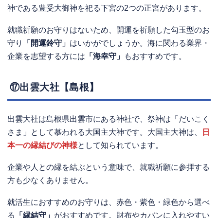
神である豊受大御神を祀る下宮の2つの正宮があります。
就職祈願のお守りはないため、開運を祈願した勾玉型のお
守り
「開運鈴守」
はいかがでしょうか。海に関わる業界・
企業を志望する方には
「海幸守」
もおすすめです。
⑰出雲大社【島根】
出雲大社は島根県出雲市にある神社で、祭神は「だいこく
さま」として慕われる大国主大神です。大国主大神は、
日
本一の縁結びの神様
として知られています。
企業や人との縁を結ぶという意味で、就職祈願に参拝する
方も少なくありません。
就活生におすすめのお守りは、赤色・紫色・緑色から選べ
る
「縁結守」
がおすすめです。財布やカバンに入れやすい