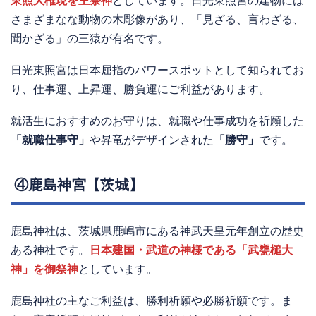
東照大権現を主祭神
としています。日光東照宮の建物には
さまざまなな動物の木彫像があり、「見ざる、言わざる、
聞かざる」の三猿が有名です。
日光東照宮は日本屈指のパワースポットとして知られてお
り、仕事運、上昇運、勝負運にご利益があります。
就活生におすすめのお守りは、就職や仕事成功を祈願した
「就職仕事守」
や昇竜がデザインされた
「勝守」
です。
④鹿島神宮【茨城】
鹿島神社は、茨城県鹿嶋市にある神武天皇元年創立の歴史
ある神社です。
日本建国・武道の神様である「武甕槌大
神」を御祭神
としています。
鹿島神社の主なご利益は、勝利祈願や必勝祈願です。ま