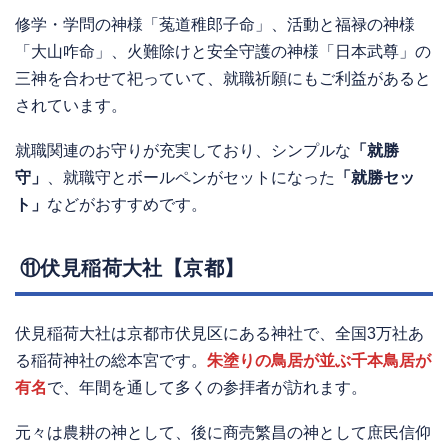
修学・学問の神様「菟道稚郎子命」、活動と福禄の神様
「大山咋命」、火難除けと安全守護の神様「日本武尊」の
三神を合わせて祀っていて、就職祈願にもご利益があると
されています。
就職関連のお守りが充実しており、シンプルな
「就勝
守」
、就職守とボールペンがセットになった
「就勝セッ
ト」
などがおすすめです。
⑪伏見稲荷大社【京都】
伏見稲荷大社は京都市伏見区にある神社で、全国3万社あ
る稲荷神社の総本宮です。
朱塗りの鳥居が並ぶ千本鳥居が
有名
で、年間を通して多くの参拝者が訪れます。
元々は農耕の神として、後に商売繁昌の神として庶民信仰