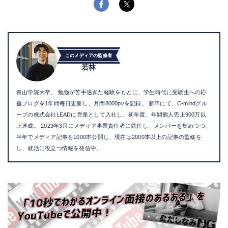
このメディアの監修者
若林
青山学院大卒。 勉強が苦手過ぎた経験をもとに、学生時代に受験生への応
援ブログを1年間毎日更新し、月間8000pvを記録。 新卒にて、C-mindグル
ープの株式会社LEADに営業として入社し、初年度、年間個人売上900万以
上達成。 2023年3月にメディア事業責任者に就任し、メンバーを集めつつ、
半年でメディア記事を1000本公開し、現在は2000本以上の記事の監修を
し、就活に役立つ情報を発信中。