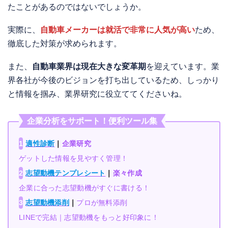
たことがあるのではないでしょうか。
実際に、
自動車メーカーは就活で非常に人気が高い
ため、
徹底した対策が求められます。
また、
自動車業界は現在大きな変革期
を迎えています。業
界各社が今後のビジョンを打ち出しているため、しっかり
と情報を掴み、業界研究に役立ててくださいね。
企業分析をサポート！便利ツール集
1
適性診断
｜
企業研究
ゲットした情報を見やすく管理！
2
志望動機テンプレシート
｜
楽々作成
企業に合った志望動機がすぐに書ける！
3
志望動機添削
｜
プロが無料添削
LINEで完結｜志望動機をもっと好印象に！