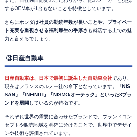
また、自社独自開発のこだわりから、他のメーカーと提携
するOEM車が1台もないことを特徴としています。
さらにホンダは
社員の勤続年数が長いことや、プライベー
ト充実を重視させる福利厚生の手厚さ
も就活する上での魅
力と言えるでしょう。
③日産自動車
日産自動車は、日本で最初に誕生した自動車会社
であり、
現在はフランスのルノー社の傘下となっています。
「NIS
SAN」「INFINITI」「NISMO/オーテック」といった3ブラ
ンドを展開
しているのが特徴です。
それぞれ世界の需要に合わせたブランドで、ブランドコン
セプトや販売地域を明確に分けることで、世界中でデザイ
ンや技術を評価されています。