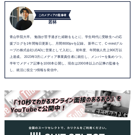
このメディアの監修者
若林
青山学院大卒。 勉強が苦手過ぎた経験をもとに、学生時代に受験生への応
援ブログを1年間毎日更新し、月間8000pvを記録。 新卒にて、C-mindグル
ープの株式会社LEADに営業として入社し、初年度、年間個人売上900万以
上達成。 2023年3月にメディア事業責任者に就任し、メンバーを集めつつ、
半年でメディア記事を1000本公開し、現在は2000本以上の記事の監修を
し、就活に役立つ情報を発信中。