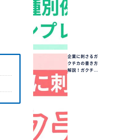
企業に刺さるガ
クチカの書き方
解説！ガクチ…