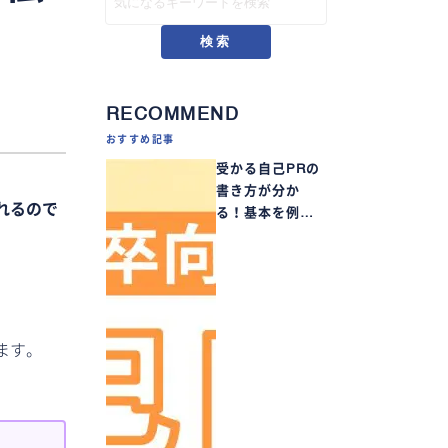
検索
RECOMMEND
おすすめ記事
受かる自己PRの
書き方が分か
れるので
る！基本を例…
ます。