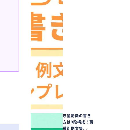
志望動機の書き
方は3段構成！職
種別例文集…