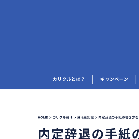
カリクルとは？
キャンペーン
HOME
>
カリクル就活
>
就活豆知識
>
内定辞退の手紙の書き方を
内定辞退の手紙