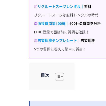
①
リクルートスーツレンタル
｜
無料
リクルートスーツは無料レンタルの時代
②
面接質問集100選
｜
400社の質問を分析
LINE登録で面接前に質問を確認！
③
志望動機テンプレシート
｜
志望動機
5つの質問に答えて簡単に質高く
目次