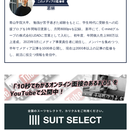
このメディアの監修者
若林
青山学院大卒。 勉強が苦手過ぎた経験をもとに、学生時代に受験生への応
援ブログを1年間毎日更新し、月間8000pvを記録。 新卒にて、C-mindグル
ープの株式会社LEADに営業として入社し、初年度、年間個人売上900万以
上達成。 2023年3月にメディア事業責任者に就任し、メンバーを集めつつ、
半年でメディア記事を1000本公開し、現在は2000本以上の記事の監修を
し、就活に役立つ情報を発信中。