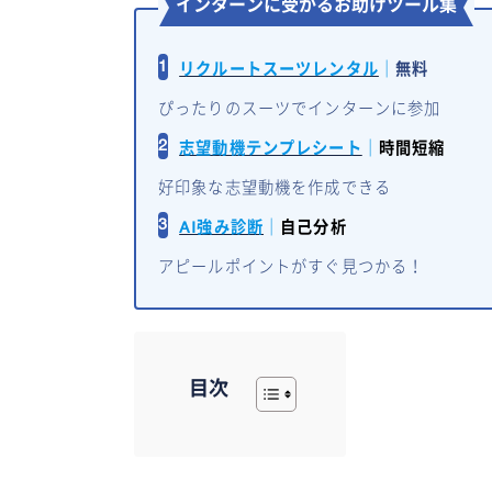
インターンに受かるお助けツール集
1
リクルートスーツレンタル
｜
無料
ぴったりのスーツでインターンに参加
2
志望動機テンプレシート
｜
時間短縮
好印象な志望動機を作成できる
3
AI強み診断
｜
自己分析
アピールポイントがすぐ見つかる！
目次