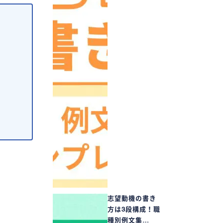
志望動機の書き
方は3段構成！職
種別例文集…