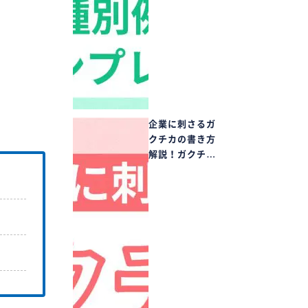
企業に刺さるガ
クチカの書き方
解説！ガクチ…