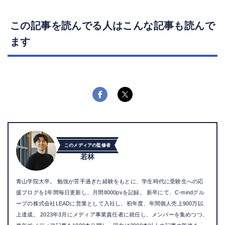
この記事を読んでる人はこんな記事も読んで
ます
このメディアの監修者
若林
青山学院大卒。 勉強が苦手過ぎた経験をもとに、学生時代に受験生への応
援ブログを1年間毎日更新し、月間8000pvを記録。 新卒にて、C-mindグル
ープの株式会社LEADに営業として入社し、初年度、年間個人売上900万以
上達成。 2023年3月にメディア事業責任者に就任し、メンバーを集めつつ、