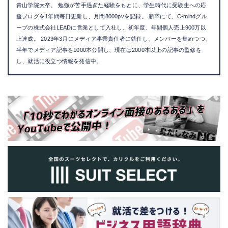
青山学院大卒。 勉強が苦手過ぎた経験をもとに、学生時代に受験生への応
援ブログを1年間毎日更新し、月間8000pvを記録。 新卒にて、C-mindグル
ープの株式会社LEADに営業として入社し、初年度、年間個人売上900万以
上達成。 2023年3月にメディア事業責任者に就任し、メンバーを集めつつ、
半年でメディア記事を1000本公開し、現在は2000本以上の記事の監修を
し、就活に役立つ情報を発信中。